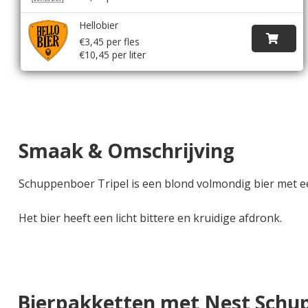
Hellobier
€3,45 per fles
€10,45 per liter
Smaak & Omschrijving
Schuppenboer Tripel is een blond volmondig bier met e
Het bier heeft een licht bittere en kruidige afdronk.
Bierpakketten met Nest Schup