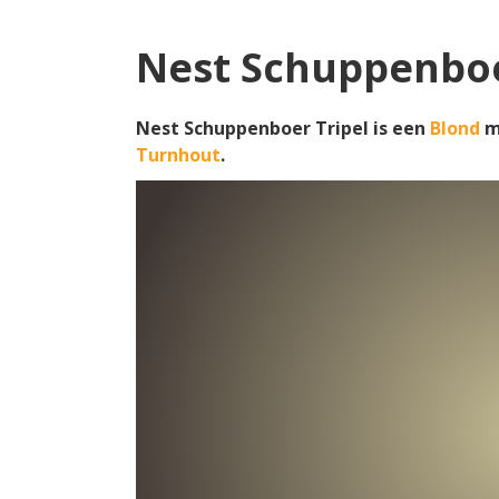
Nest Schuppenboe
Nest Schuppenboer Tripel is een
Blond
m
Turnhout
.