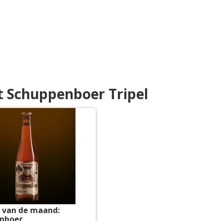
t Schuppenboer Tripel
r van de maand:
nboer