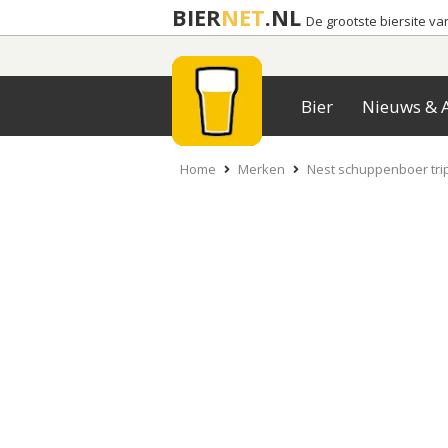
BIER
NET
.NL
De grootste biersite v
Bier
Nieuws & A
Home
Merken
Nest schuppenboer tri