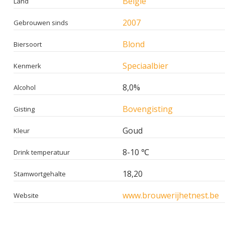
België
Land
2007
Gebrouwen sinds
Blond
Biersoort
Speciaalbier
Kenmerk
8,0%
Alcohol
Bovengisting
Gisting
Goud
Kleur
8-10 ℃
Drink temperatuur
18,20
Stamwortgehalte
www.brouwerijhetnest.be
Website