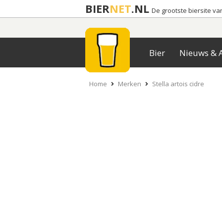
BIER
NET
.NL
De grootste biersite v
Bier
Nieuws & A
Home
Merken
Stella artois cidre