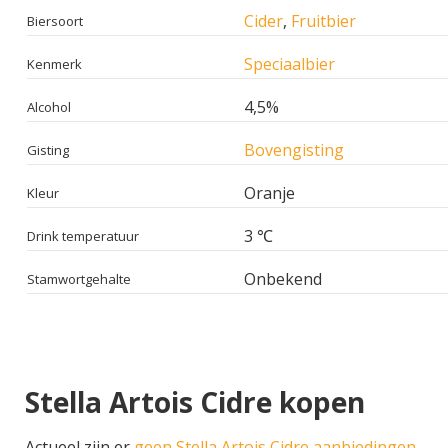
Cider
,
Fruitbier
Biersoort
Speciaalbier
Kenmerk
4,5%
Alcohol
Bovengisting
Gisting
Oranje
Kleur
3 ℃
Drink temperatuur
Onbekend
Stamwortgehalte
Stella Artois Cidre kopen
Actueel zijn er
geen Stella Artois Cidre aanbiedingen
.