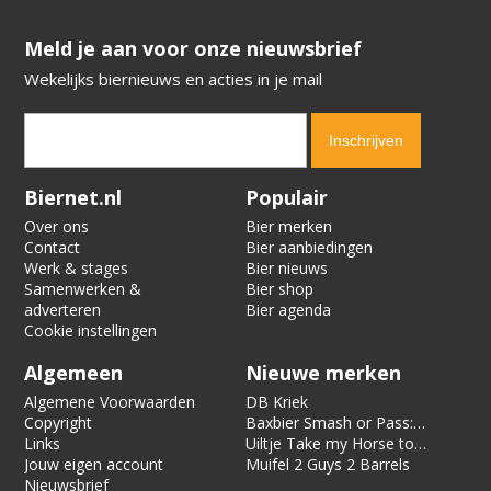
​​​​​​​Meld je aan voor onze nieuwsbrief
Wekelijks biernieuws en acties in je mail
Verification code:
5354
Biernet.nl
Populair
Over ons
Bier merken
Contact
Bier aanbiedingen
Werk & stages
Bier nieuws
Samenwerken &
Bier shop
adverteren
Bier agenda
Cookie instellingen
Algemeen
Nieuwe merken
Algemene Voorwaarden
DB Kriek
Copyright
Baxbier Smash or Pass:
Links
Strata
Uiltje Take my Horse to
Jouw eigen account
the Hotel Room
Muifel 2 Guys 2 Barrels
Nieuwsbrief