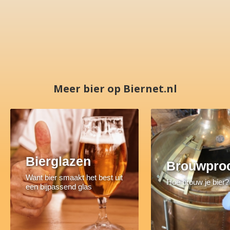
Meer bier op Biernet.nl
Bierglazen
Brouwpro
Want bier smaakt het best uit
Hoe brouw je bier?
een bijpassend glas