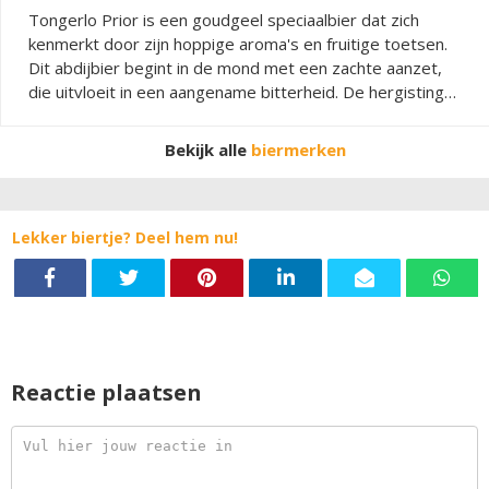
Tongerlo Prior is een goudgeel speciaalbier dat zich
kenmerkt door zijn hoppige aroma's en fruitige toetsen.
Dit abdijbier begint in de mond met een zachte aanzet,
die uitvloeit in een aangename bitterheid. De hergisting
op fles zorgt voor een intense smaak en voor een
langere bewaartijd! Het speciaalbier met 9% alcohol is
Bekijk alle
biermerken
het beste te drinken op een temperatuur van 7°C.
Lekker biertje? Deel hem nu!
Reactie plaatsen