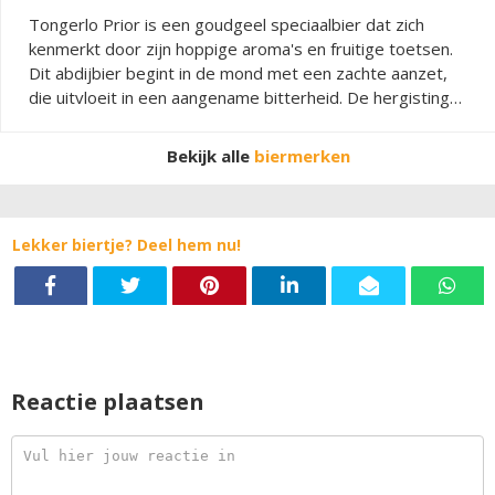
Tongerlo Prior is een goudgeel speciaalbier dat zich
kenmerkt door zijn hoppige aroma's en fruitige toetsen.
Dit abdijbier begint in de mond met een zachte aanzet,
die uitvloeit in een aangename bitterheid. De hergisting
op fles zorgt voor een intense smaak en voor een
langere bewaartijd! Het speciaalbier met 9% alcohol is
Bekijk alle
biermerken
het beste te drinken op een temperatuur van 7°C.
Lekker biertje? Deel hem nu!
Reactie plaatsen