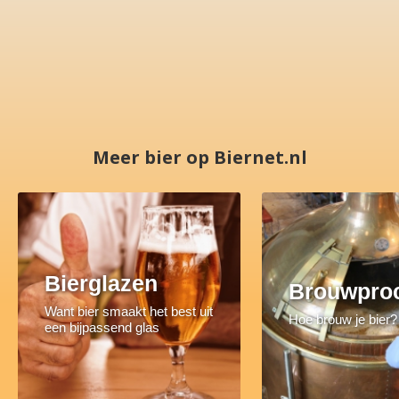
Meer bier op Biernet.nl
Bierglazen
Brouwpro
Want bier smaakt het best uit
Hoe brouw je bier?
een bijpassend glas