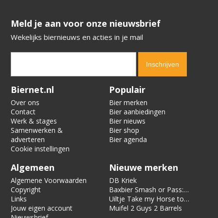
​​​​​​​Meld je aan voor onze nieuwsbrief
Wekelijks biernieuws en acties in je mail
Verification code:
1071
Biernet.nl
Populair
Over ons
Bier merken
Contact
Bier aanbiedingen
Werk & stages
Bier nieuws
Samenwerken &
Bier shop
adverteren
Bier agenda
Cookie instellingen
Algemeen
Nieuwe merken
Algemene Voorwaarden
DB Kriek
Copyright
Baxbier Smash or Pass:
Links
Strata
Uiltje Take my Horse to
Jouw eigen account
the Hotel Room
Muifel 2 Guys 2 Barrels
Nieuwsbrief