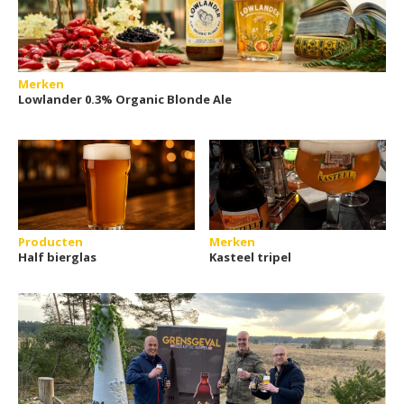
Merken
Lowlander 0.3% Organic Blonde Ale
Producten
Merken
Half bierglas
Kasteel tripel