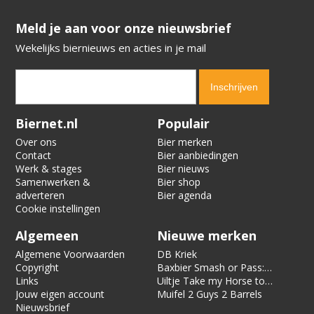
​​​​​​​Meld je aan voor onze nieuwsbrief
Wekelijks biernieuws en acties in je mail
Verification code:
8312
Biernet.nl
Populair
Over ons
Bier merken
Contact
Bier aanbiedingen
Werk & stages
Bier nieuws
Samenwerken &
Bier shop
adverteren
Bier agenda
Cookie instellingen
Algemeen
Nieuwe merken
Algemene Voorwaarden
DB Kriek
Copyright
Baxbier Smash or Pass:
Links
Strata
Uiltje Take my Horse to
Jouw eigen account
the Hotel Room
Muifel 2 Guys 2 Barrels
Nieuwsbrief