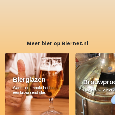
Meer bier op Biernet.nl
Bierglazen
Brouwpro
Want bier smaakt het best uit
Hoe brouw je bier?
een bijpassend glas