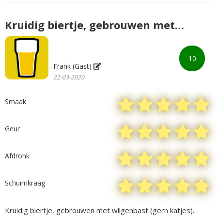
Kruidig biertje, gebrouwen met
wilgenbast
10
Frank (Gast)
22-03-2020
Smaak
Geur
Afdronk
Schuimkraag
Kruidig biertje, gebrouwen met wilgenbast (gern katjes).