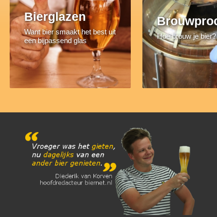
Bierglazen
Brouwpro
Want bier smaakt het best uit
Hoe brouw je bier?
een bijpassend glas