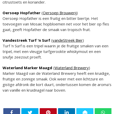
citrustoets en koriander.
Oersoep Hopfather
(
Oersoep Brouwerij
)
Oersoep Hopfather is een fruitig en bitter biertje. Het
toevoegen van Mosaic hopbloemen net voor het bier op fles
gaat, geeft Hopfather de smaak van tropisch fruit.
Vandestreek Turf 'n Surf
(
vandeStreek Bier
)
Turf 'n Surf is een tripel waarin je de fruitige smaken van een
tripel, met een vleugje turfgerookte whiskymout en een
snufje zeezout proeft.
Waterland Marker Maagd
(
Waterland Brewery
)
Marker Maagd van de Waterland Brewery heeft een kruidige,
fruitige en zonnige smaak. Ook weer met een lichtzure en
gistige afdronk die kort duurt, ondertussen komen de aroma's
van vanille en kruidnagel naar boven.