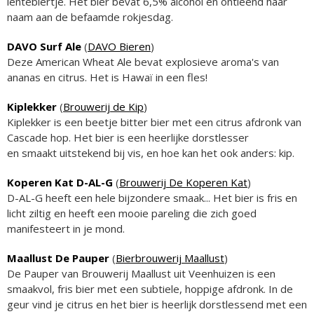
lentebiertje. Het bier bevat 6,5% alcohol en ontleend haar
naam aan de befaamde rokjesdag.
DAVO Surf Ale
(
DAVO Bieren
)
Deze American Wheat Ale bevat explosieve aroma's van
ananas en citrus. Het is Hawaï in een fles!
Kiplekker
(
Brouwerij de Kip
)
Kiplekker is een beetje bitter bier met een citrus afdronk van
Cascade hop. Het bier is een heerlijke dorstlesser
en smaakt uitstekend bij vis, en hoe kan het ook anders: kip.
Koperen Kat D-AL-G
(
Brouwerij De Koperen Kat
)
D-AL-G heeft een hele bijzondere smaak... Het bier is fris en
licht ziltig en heeft een mooie pareling die zich goed
manifesteert in je mond.
Maallust De Pauper
(
Bierbrouwerij Maallust
)
De Pauper van Brouwerij Maallust uit Veenhuizen is een
smaakvol, fris bier met een subtiele, hoppige afdronk. In de
geur vind je citrus en het bier is heerlijk dorstlessend met een