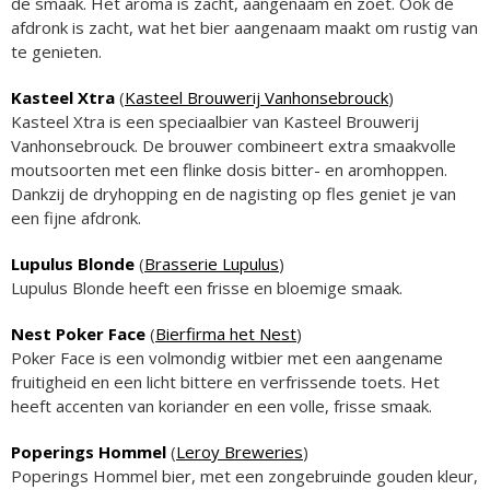
de smaak. Het aroma is zacht, aangenaam en zoet. Ook de
afdronk is zacht, wat het bier aangenaam maakt om rustig van
te genieten.
Kasteel Xtra
(
Kasteel Brouwerij Vanhonsebrouck
)
Kasteel Xtra is een speciaalbier van Kasteel Brouwerij
Vanhonsebrouck. De brouwer combineert extra smaakvolle
moutsoorten met een flinke dosis bitter- en aromhoppen.
Dankzij de dryhopping en de nagisting op fles geniet je van
een fijne afdronk.
Lupulus Blonde
(
Brasserie Lupulus
)
Lupulus Blonde heeft een frisse en bloemige smaak.
Nest Poker Face
(
Bierfirma het Nest
)
Poker Face is een volmondig witbier met een aangename
fruitigheid en een licht bittere en verfrissende toets. Het
heeft accenten van koriander en een volle, frisse smaak.
Poperings Hommel
(
Leroy Breweries
)
Poperings Hommel bier, met een zongebruinde gouden kleur,