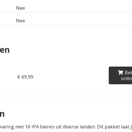
Nee
Nee
pen
Bek
€ 69,99
onli
en
aring met 16 IPA bieren uit diverse landen. Dit pakket laat 