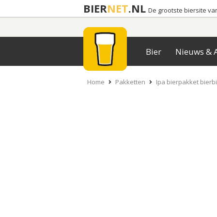
BIER
NET
.NL
De grootste biersite v
Bier
Nieuws & A
Home
Pakketten
Ipa bierpakket bierb