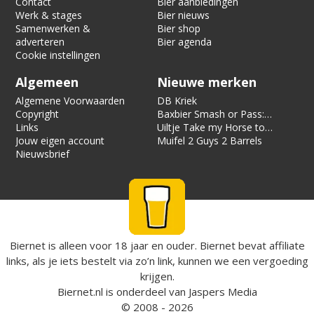
Contact
Bier aanbiedingen
Werk & stages
Bier nieuws
Samenwerken &
Bier shop
adverteren
Bier agenda
Cookie instellingen
Algemeen
Nieuwe merken
Algemene Voorwaarden
DB Kriek
Copyright
Baxbier Smash or Pass:
Links
Strata
Uiltje Take my Horse to
Jouw eigen account
the Hotel Room
Muifel 2 Guys 2 Barrels
Nieuwsbrief
Biernet is alleen voor 18 jaar en ouder. Biernet bevat affiliate
links, als je iets bestelt via zo’n link, kunnen we een vergoeding
krijgen.
Biernet.nl
is onderdeel van
Jaspers Media
© 2008 - 2026