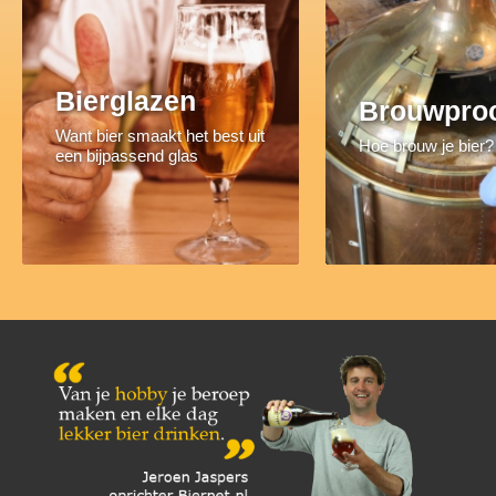
Bierglazen
Brouwpro
Want bier smaakt het best uit
Hoe brouw je bier?
een bijpassend glas