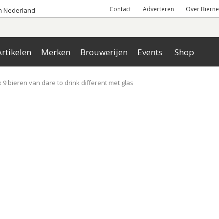
Contact
Adverteren
Over Bierne
an Nederland
rtikelen
Merken
Brouwerijen
Events
Shop
 9 bieren van dare to drink different met glas