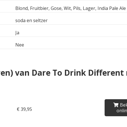
Blond, Fruitbier, Gose, Wit, Pils, Lager, India Pale Ale
soda en seltzer
Ja
Nee
ren) van Dare To Drink Different
Bek
€ 39,95
onli