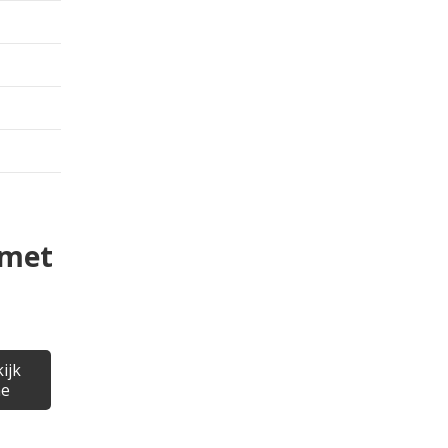
 met
ijk
ne