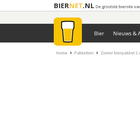
BIER
NET
.NL
De grootste biersite v
Bier
Nieuws & A
Home
Pakketten
Zomer bierpakket 2 x