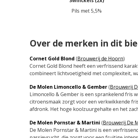
Swinckels (2x)
Pils met 5,5%
Over de merken in dit bi
Cornet Gold Blond
(
Brouwerij de Hoorn
)
Cornet Gold Blond heeft een verfrissend karakt
combineert lichtvoetigheid met complexiteit, wa
De Molen Limoncello & Gember
(
Brouwerij 
Limoncello & Gember is een sprankelend fris wit
citroensmaak zorgt voor een verkwikkende fris
afdronk. Het hoge koolzuurgehalte en het zach
De Molen Pornstar & Martini
(
Brouwerij De 
De Molen Pornstar & Martini is een verfrisse
passievrucht, die zorgt voor een fruitige intens