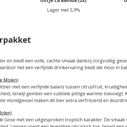
Uiltje La Bamba (2x)
U
Lager met 5,9%
erpakket
er en biedt een volle, zachte smaak dankzij zorgvuldig ges
ardoor het een verfijnde drinkervaring biedt die mooi in bal
De Molen
)
bier met een verfijnde balans tussen citrusfruit, kruidighei
heid, terwijl gember een subtiele pittige warmte toevoegt. 
te mondgevoel maken dit bier extra verfrissend en doordri
Molen
)
nde Gose met een uitgesproken tropisch karakter. De smaa
iteit. Limoen voegt een levendige citruskick toe, terwijl een 