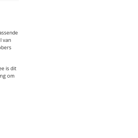
rassende
l van
bbers
e is dit
ling om