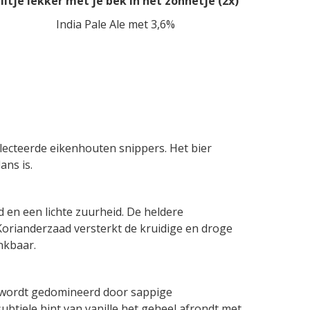
iltje lekker met je bek in het zonnetje (2x)
India Pale Ale met 3,6%
electeerde eikenhouten snippers. Het bier
ans is.
d en een lichte zuurheid. De heldere
Korianderzaad versterkt de kruidige en droge
nkbaar.
k wordt gedomineerd door sappige
subtiele hint van vanille het geheel afrondt met