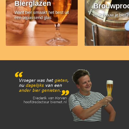
Bierglazen
Brouwpro
Want bier smaakt het best uit
Hoe brouw je bier?
een bijpassend glas