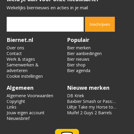
Wekelijks biernieuws en acties in je mail
Verification code:
4681
Biernet.nl
Populair
Over ons
Bier merken
Contact
Bier aanbiedingen
Werk & stages
Bier nieuws
Samenwerken &
Bier shop
adverteren
Bier agenda
Cookie instellingen
Algemeen
Nieuwe merken
Algemene Voorwaarden
DB Kriek
Copyright
Baxbier Smash or Pass:
Links
Strata
Uiltje Take my Horse to
Jouw eigen account
the Hotel Room
Muifel 2 Guys 2 Barrels
Nieuwsbrief