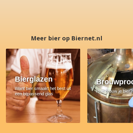
Meer bier op Biernet.nl
Bierglazen
Brouwpro
Want bier smaakt het best uit
Hoe brouw je bier?
een bijpassend glas