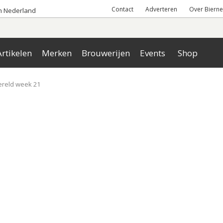
Contact
Adverteren
Over Bierne
an Nederland
rtikelen
Merken
Brouwerijen
Events
Shop
ereld week 21