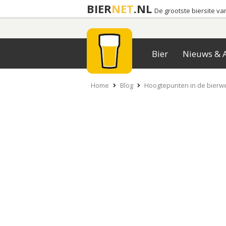
BIER
NET
.NL
De grootste biersite v
Bier
Nieuws & A
Home
Blog
Hoogtepunten in de bierw