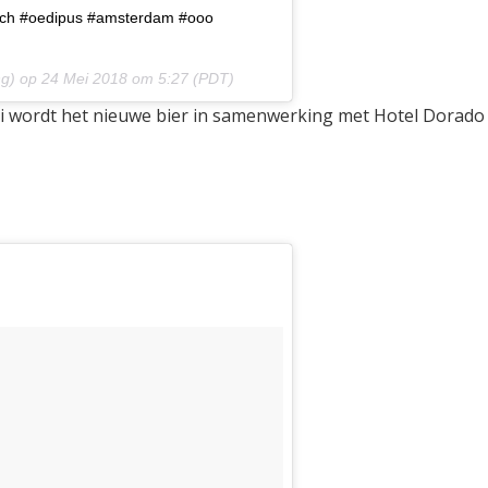
nch #oedipus #amsterdam #ooo
g) op
24 Mei 2018 om 5:27 (PDT)
ni wordt het nieuwe bier in samenwerking met Hotel Dorado