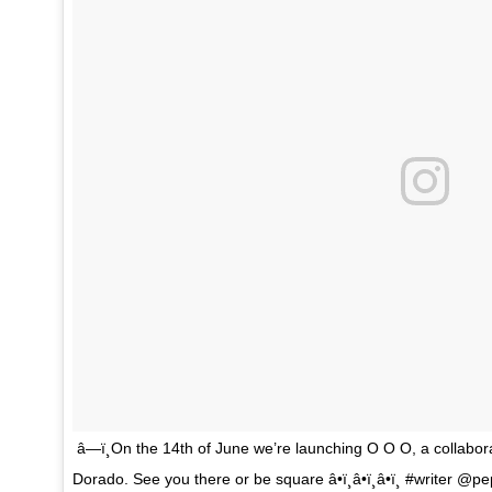
â—ï¸On the 14th of June we’re launching O O O, a collabor
Dorado. See you there or be square â­•ï¸â­•ï¸â­•ï¸ #writer @pe