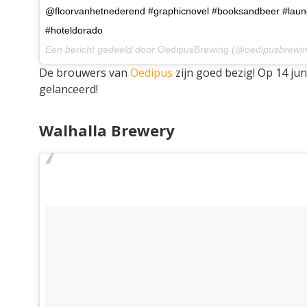
@floorvanhetnederend #graphicnovel #booksandbeer #lau
#hoteldorado
Een bericht gedeeld door
OedipusBrewing
(@oedipusbrewin
De brouwers van
Oedipus
zijn goed bezig! Op 14 ju
gelanceerd!
Walhalla Brewery