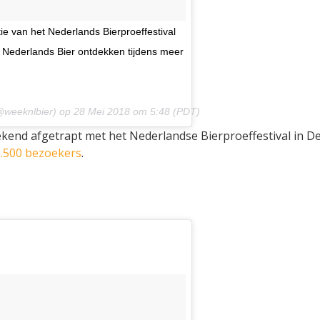
ie van het Nederlands Bierproeffestival
an Nederlands Bier ontdekken tijdens meer
weeknlbier) op
28 Mei 2018 om 5:48 (PDT)
kend afgetrapt met het Nederlandse Bierproeffestival in D
 6.500 bezoekers
.