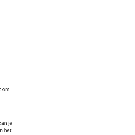
gt om
kan je
an het