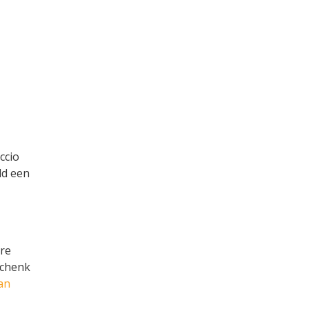
ccio
ld een
ere
Schenk
van