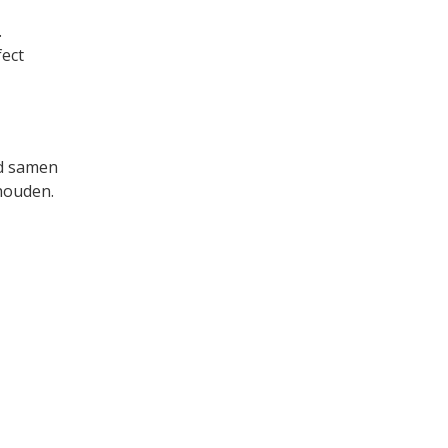
.
fect
nd samen
ehouden.