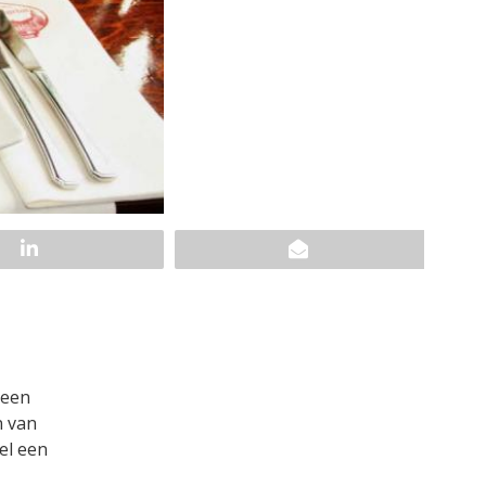
 een
n van
el een