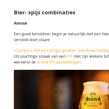
Bier- spijs combinaties
Amuse
Een goed kerstdiner begin je natuurlijk met een hee
versteld doet staan!
-
Gamba's met een pittige gember-mieriksworteldip
citrusachtige smaak van een
IPA
met zijn lekkere bi
wel eerst de
Brand IPA aanbiedingen
.