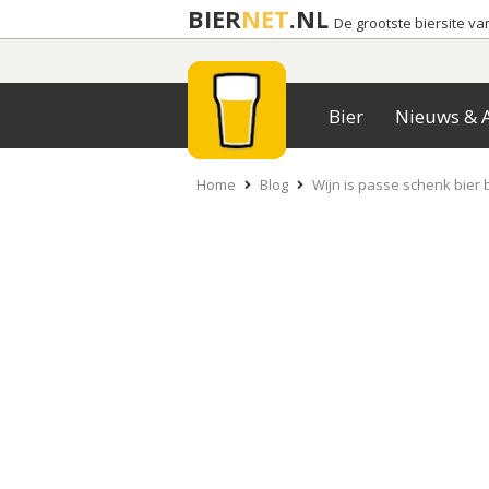
BIER
NET
.NL
De grootste biersite v
Bier
Nieuws & A
Home
Blog
Wijn is passe schenk bier b