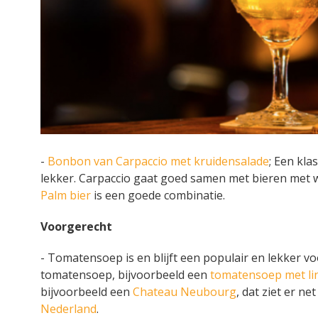
-
Bonbon van Carpaccio met kruidensalade
; Een kla
lekker. Carpaccio gaat goed samen met bieren met w
Palm bier
is een goede combinatie.
Voorgerecht
- Tomatensoep is en blijft een populair en lekker vo
tomatensoep, bijvoorbeeld een
tomatensoep met li
bijvoorbeeld een
Chateau Neubourg
, dat ziet er n
Nederland
.