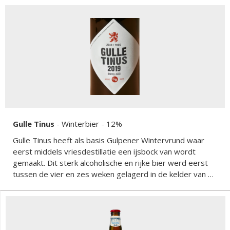
Gulle Tinus
-
Winterbier
- 12%
Gulle Tinus heeft als basis Gulpener Wintervrund waar
eerst middels vriesdestillatie een ijsbock van wordt
gemaakt. Dit sterk alcoholische en rijke bier werd eerst
tussen de vier en zes weken gelagerd in de kelder van de
brouwerij en verolgens twaalf maanden gerijpt op
wijnvaten. Het resultaat is een complex bier vol
natuurlijke smaken zoals jeneverbessen, zoethout,
druiven, rood fruit, vanille uit de eikenhouten vaten en