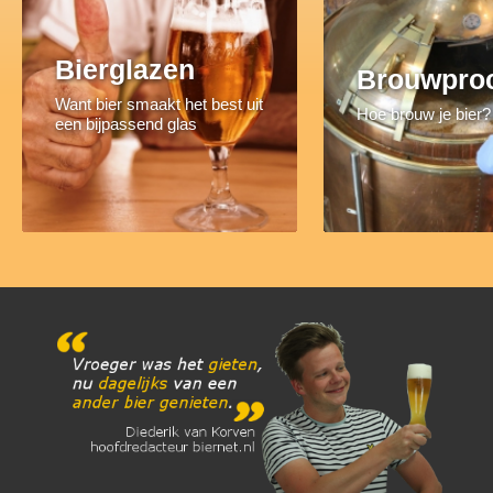
Bierglazen
Brouwpro
Want bier smaakt het best uit
Hoe brouw je bier?
een bijpassend glas