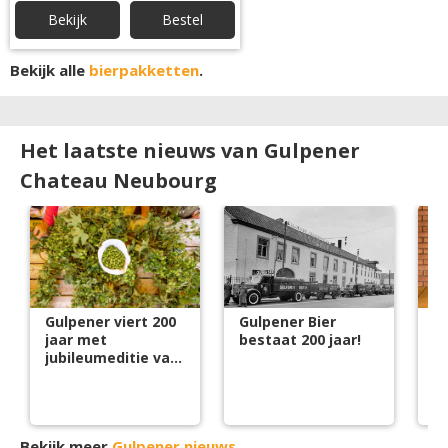
Bekijk
Bestel
Bekijk alle
bierpakketten
.
Het laatste nieuws van Gulpener
Chateau Neubourg
Gulpener viert 200
Gulpener Bier
Gu
jaar met
bestaat 200 jaar!
ke
jubileumeditie van
s
het HopFest
Bekijk meer
Gulpener nieuws
.