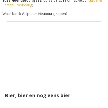
Suze Hoenderop (gast)
op 22-08-2018 om 20:46:56 (
Gulpener
Chateau Neubourg
)
Waar kan ik Gulpener Neubourg kopen?
Bier, bier en nog eens bier!