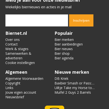
Wekelijks biernieuws en acties in je mail
Verification code:
4952
Biernet.nl
Populair
Over ons
Bier merken
Contact
Bier aanbiedingen
Werk & stages
Bier nieuws
Samenwerken &
Bier shop
adverteren
Bier agenda
Cookie instellingen
Algemeen
Nieuwe merken
Algemene Voorwaarden
DB Kriek
Copyright
Baxbier Smash or Pass:
Links
Strata
Uiltje Take my Horse to
Jouw eigen account
the Hotel Room
Muifel 2 Guys 2 Barrels
Nieuwsbrief