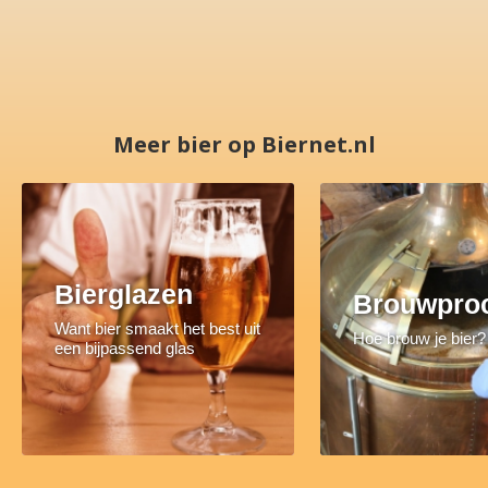
Meer bier op Biernet.nl
Bierglazen
Brouwpro
Want bier smaakt het best uit
Hoe brouw je bier?
een bijpassend glas