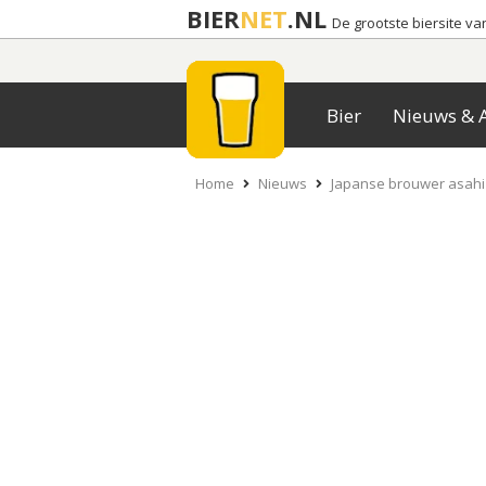
BIER
NET
.NL
De grootste biersite v
Bier
Nieuws & A
Home
Nieuws
Japanse brouwer asahi 