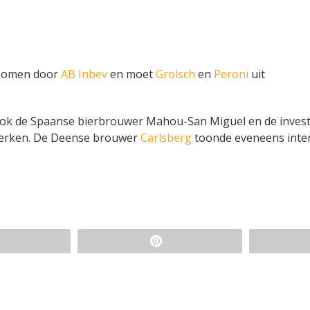
enomen door
AB Inbev
en moet
Grolsch
en
Peroni
uit
ok de Spaanse bierbrouwer Mahou-San Miguel en de inves
merken. De Deense brouwer
Carlsberg
toonde eveneens inte