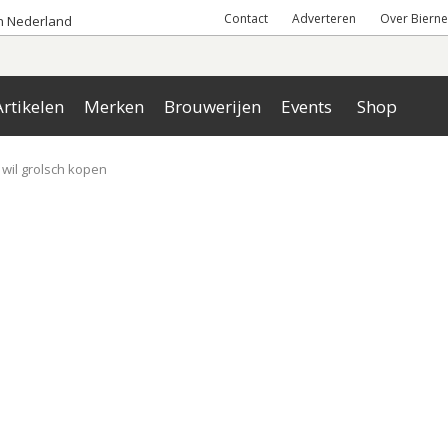
Contact
Adverteren
Over Bierne
an Nederland
rtikelen
Merken
Brouwerijen
Events
Shop
wil grolsch kopen