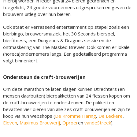
Hierbij worden in ieder geval 24 bieren gedronken en
toegelicht, 24 goede voornemens uitgesproken en geven de
brouwers uitleg over hun bieren.
Ook staat er verrassend entertainment op stapel zoals een
bierbingo, brouwersmuziek, het 30 Seconds bierspel,
bierfitness, een Dungeons & Dragons sessie en de
ontmaskering van The Masked Brewer. Ook komen er lokale
(horeca)ondernemers langs. Een gedetailleerd programma
volgt binnenkort.
Ondersteun de craft-brouwerijen
Om deze marathon te laten slagen kunnen Utrechters (en
mensen daarbuiten) bierpakketten van 24 flessen kopen om
de craft-brouwerijen te ondersteunen. De pakketten
bevatten vier bieren van alle zes craft-brouwerijen en zijn te
koop via hun webshops (
De Kromme Haring
,
De Leckere
,
Eleven
,
Maximus Brouwerij
,
Oproer
en
vandeStreek
).