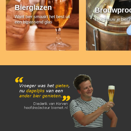
Bierglazen
Brouwpro
Want bier smaakt het best uit
Hoe brouw je bier?
een bijpassend glas