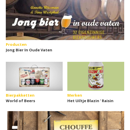
Producten
Jong Bier In Oude Vaten
Bierpakketten
Merken
World of Beers
Het Uiltje Blazin ' Raisin