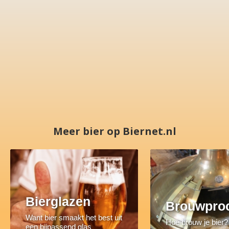
Meer bier op Biernet.nl
Bierglazen
Brouwpro
Want bier smaakt het best uit
Hoe brouw je bier?
een bijpassend glas