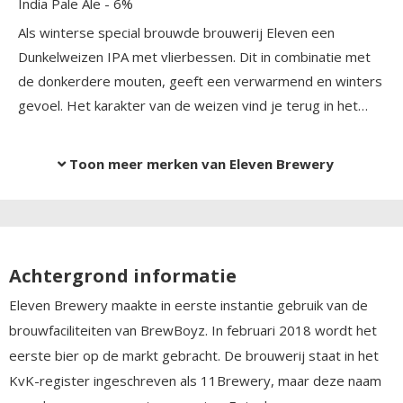
India Pale Ale
- 6%
Als winterse special brouwde brouwerij Eleven een
Dunkelweizen IPA met vlierbessen. Dit in combinatie met
de donkerdere mouten, geeft een verwarmend en winters
gevoel. Het karakter van de weizen vind je terug in het
bier door de gist die de brouwerij gebruikte: WLP300, een
klassieke weizen gist. Voor de dryhop gebruikten zij de
Toon meer merken van Eleven Brewery
hoppen sabro cryo en talus wat een fris, fruitig en
citrusachtig geheel creëert.
Achtergrond informatie
Eleven Brewery maakte in eerste instantie gebruik van de
brouwfaciliteiten van BrewBoyz. In februari 2018 wordt het
eerste bier op de markt gebracht. De brouwerij staat in het
KvK-register ingeschreven als 11Brewery, maar deze naam