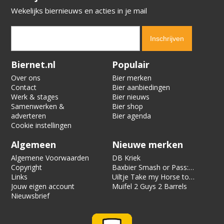
Wekelijks biernieuws en acties in je mail
Verification code:
2943
Biernet.nl
Populair
Over ons
Bier merken
Contact
Bier aanbiedingen
Werk & stages
Bier nieuws
Samenwerken &
Bier shop
adverteren
Bier agenda
Cookie instellingen
Algemeen
Nieuwe merken
Algemene Voorwaarden
DB Kriek
Copyright
Baxbier Smash or Pass:
Links
Strata
Uiltje Take my Horse to
Jouw eigen account
the Hotel Room
Muifel 2 Guys 2 Barrels
Nieuwsbrief