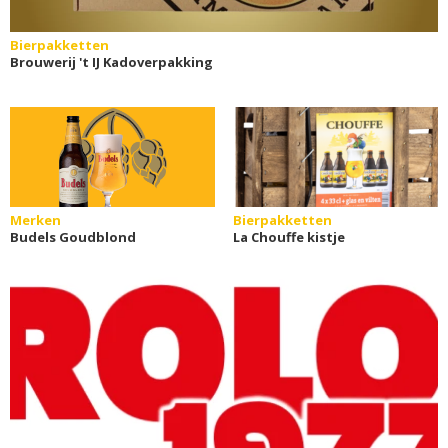
Bierpakketten
Brouwerij 't IJ Kadoverpakking
Merken
Bierpakketten
Budels Goudblond
La Chouffe kistje