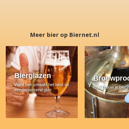
Meer bier op Biernet.nl
Bierglazen
Brouwpro
Want bier smaakt het best uit
Hoe brouw je bier?
een bijpassend glas