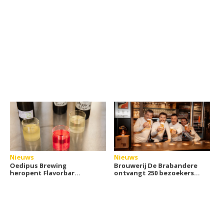
Nieuws
Nieuws
Oedipus Brewing
Brouwerij De Brabandere
heropent Flavorbar
ontvangt 250 bezoekers
tijdens Dry January
voor De Warmste Week