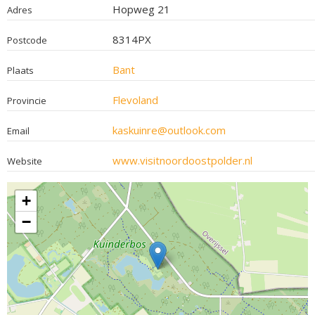
Hopweg 21
Adres
8314PX
Postcode
Bant
Plaats
Flevoland
Provincie
kaskuinre@outlook.com
Email
www.visitnoordoostpolder.nl
Website
+
−