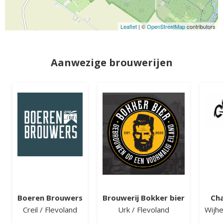
Leaflet
| ©
OpenStreetMap
contributors
Aanwezige brouwerijen
Boeren Brouwers
Brouwerij Bokker bier
Cha
Creil
/
Flevoland
Urk
/
Flevoland
Wijh