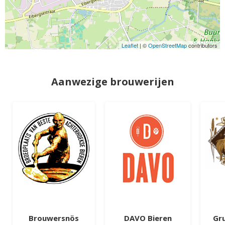
Leaflet
| ©
OpenStreetMap
contributors
Aanwezige brouwerijen
Brouwersnös
DAVO Bieren
Gru