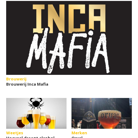
Brouwerij
Brouwerij Inca Mafia
Weetjes
Merken
Hoeveel draagt alcohol
Orval