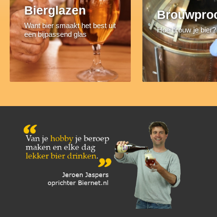
Bierglazen
Brouwpro
Want bier smaakt het best uit
Hoe brouw je bier?
een bijpassend glas