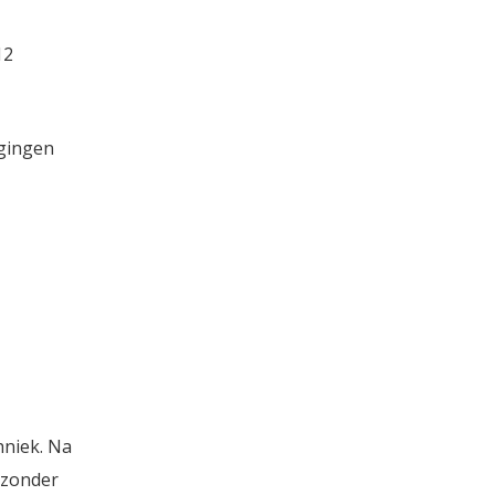
12
 gingen
hniek. Na
 zonder