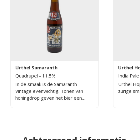
Urthel Samaranth
Urthel H
Quadrupel
- 11.5%
India Pale
In de smaak is de Samaranth
Urthel Hop
Vintage evenwichtig. Tonen van
zurige sm
honingdrop geven het bier een
lichte ziltigheid en een zacht
karakter. Het koolzuur zorgt voor
een elegante frisheid. Na verloop
van tijd komt er een lichte fruitigheid
door van framboos. Kortom een
heerlijk speciaalbier.