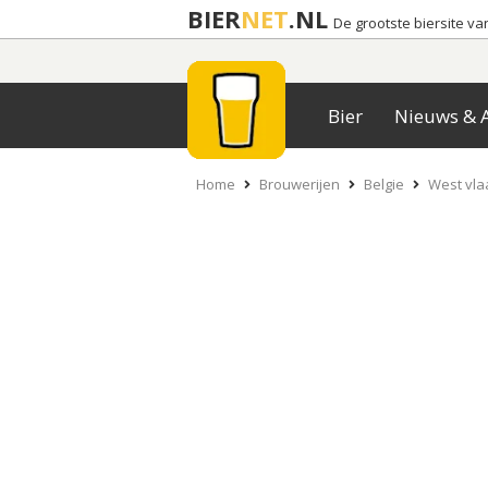
BIER
NET
.NL
De grootste biersite v
Bier
Nieuws & A
Home
Brouwerijen
Belgie
West vl