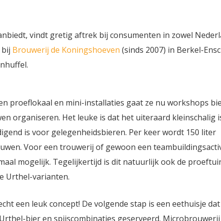
nbiedt, vindt gretig aftrek bij consumenten in zowel Nederl
 bij
Brouwerij de Koningshoeven
(sinds 2007) in Berkel-Ens
nhuffel.
n proeflokaal en mini-installaties gaat ze nu workshops bi
n organiseren. Het leuke is dat het uiteraard kleinschalig i
igend is voor gelegenheidsbieren. Per keer wordt 150 liter
uwen. Voor een trouwerij of gewoon een teambuildingsactivi
emaal mogelijk. Tegelijkertijd is dit natuurlijk ook de proeftu
e Urthel-varianten.
 echt een leuk concept! De volgende stap is een eethuisje dat
rthel-bier en spijscombinaties geserveerd. Microbrouwerij