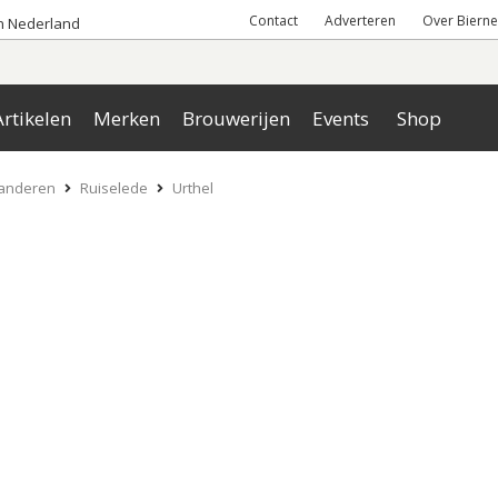
Contact
Adverteren
Over Bierne
an Nederland
rtikelen
Merken
Brouwerijen
Events
Shop
aanderen
Ruiselede
Urthel