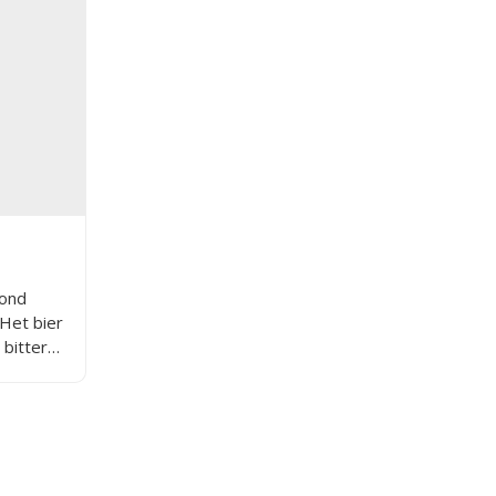
lond
 Het bier
 bitter
r licht
beste van
ar het
l glas.