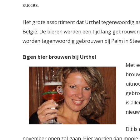
succes.
Het grote assortiment dat Urthel tegenwoordig aa
België. De bieren werden een tijd lang gebrouwen
worden tegenwoordig gebrouwen bij Palm in Stee
Eigen bier brouwen bij Urthel
Met ee
brouwe
uitnod
gebro
is all
nieuw
Dit is
november open zal gaan. Hier worden dan mooie U