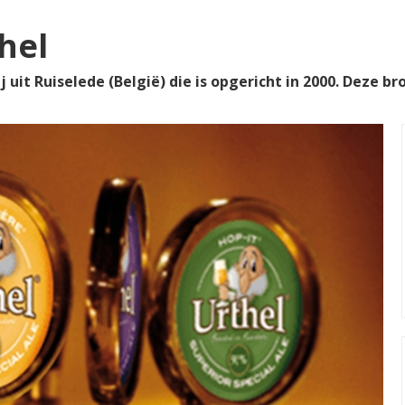
hel
 uit Ruiselede (België) die is opgericht in 2000. Deze br