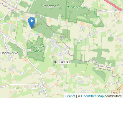
Leaflet
| ©
OpenStreetMap
contributors