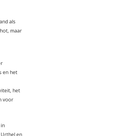
and als
chot, maar
er
s en het
teit, het
in voor
 in
 Urthel en