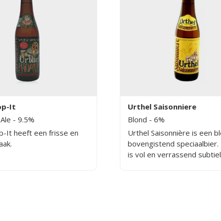
op-It
Urthel Saisonniere
 Ale
- 9.5%
Blond
- 6%
-It heeft een frisse en
Urthel Saisonnière is een b
aak.
bovengistend speciaalbier.
is vol en verrassend subtiel
van smaak, verder is het bie
troebel. Maar zo blijft het 
de hop en de mout daar wa
hoort. In het originele Urthe