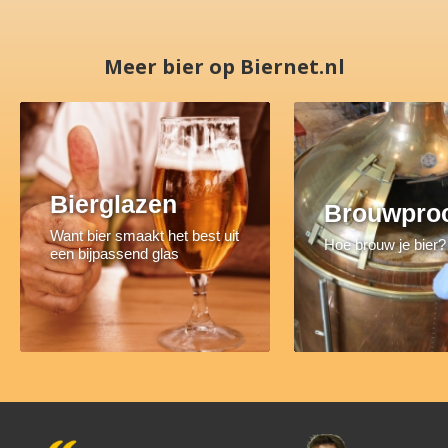
Meer bier op Biernet.nl
Bierglazen
Brouwpro
Want bier smaakt het best uit
Hoe brouw je bier?
een bijpassend glas