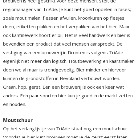
brouwen is heel geschikt voor deze mensen, stelt de
regiomanager van TriAde. Je kunt het goed opdelen in fases;
zoals mout malen, flessen afvullen, kroonkuren op flesjes
doen, etiketten plakken en het verpakken van het bier. Maar
ook kantinewerk hoort er bij. Het is veel handwerk en bier is
bovendien een product dat veel mensen aanspreekt. De
vestiging van een brouwerij in Dronten is volgens TriAde
eigenlijk niet meer dan logisch. Houtbewerking en kaarsmaken
doen we al maar is trendgevoelig. Bier minder en hiervoor
kunnen de grondstoffen in Flevoland verbouwt worden.
Graan, hop, gerst. Een een brouwerij is ook een keer wat
anders. Een paar soorten bier kun je goed in de markt zetten
en houden.
Moutschuur
Op het verlanglijstje van TriAde staat nog een moutschuur.
Voordat je bier kunt brouwen moet je de gerst eerst laten