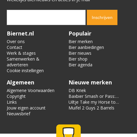
Verification code:
4825
Biernet.nl
Populair
Over ons
Bier merken
Contact
Bier aanbiedingen
Werk & stages
Bier nieuws
Samenwerken &
Bier shop
adverteren
Bier agenda
Cookie instellingen
Algemeen
Nieuwe merken
Algemene Voorwaarden
DB Kriek
Copyright
Baxbier Smash or Pass:
Links
Strata
Uiltje Take my Horse to
Jouw eigen account
the Hotel Room
Muifel 2 Guys 2 Barrels
Nieuwsbrief