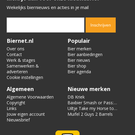
Wekelijks biernieuws en acties in je mail
Verification code:
3660
Biernet.nl
Populair
Over ons
Bier merken
Contact
Bier aanbiedingen
Werk & stages
Bier nieuws
Samenwerken &
Bier shop
adverteren
Bier agenda
Cookie instellingen
Algemeen
Nieuwe merken
Algemene Voorwaarden
DB Kriek
Copyright
Baxbier Smash or Pass:
Links
Strata
Uiltje Take my Horse to
Jouw eigen account
the Hotel Room
Muifel 2 Guys 2 Barrels
Nieuwsbrief