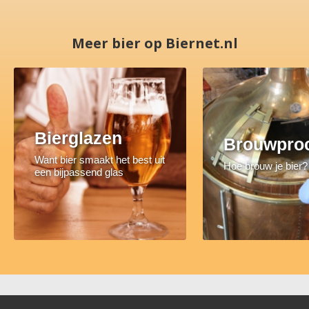
Meer bier op Biernet.nl
Bierglazen
Brouwpro
Want bier smaakt het best uit
Hoe brouw je bier?
een bijpassend glas