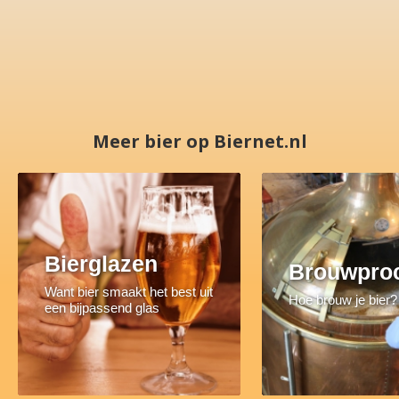
Meer bier op Biernet.nl
Bierglazen
Brouwpro
Want bier smaakt het best uit
Hoe brouw je bier?
een bijpassend glas