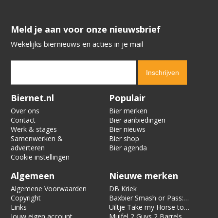
​​​​​​​Meld je aan voor onze nieuwsbrief
Wekelijks biernieuws en acties in je mail
Verification code:
4660
Biernet.nl
Populair
Over ons
Bier merken
Contact
Bier aanbiedingen
Werk & stages
Bier nieuws
Samenwerken &
Bier shop
adverteren
Bier agenda
Cookie instellingen
Algemeen
Nieuwe merken
Algemene Voorwaarden
DB Kriek
Copyright
Baxbier Smash or Pass:
Links
Strata
Uiltje Take my Horse to
Jouw eigen account
the Hotel Room
Muifel 2 Guys 2 Barrels