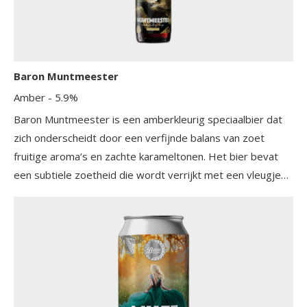
Baron Muntmeester
Amber
- 5.9%
Baron Muntmeester is een amberkleurig speciaalbier dat
zich onderscheidt door een verfijnde balans van zoet
fruitige aroma’s en zachte karameltonen. Het bier bevat
een subtiele zoetheid die wordt verrijkt met een vleugje
goudpoeder, wat zorgt voor een luxueuze uitstraling en
een unieke beleving. De smaak is rond en toegankelijk, met
een lichte moutigheid die diepte geeft zonder te
overheersen. Het mondgevoel is zacht en elegant, terwijl
de afdronk fris en uitnodigend blijft. Dit bier combineert
traditie en vakmanschap met een verrassend moderne
twist.