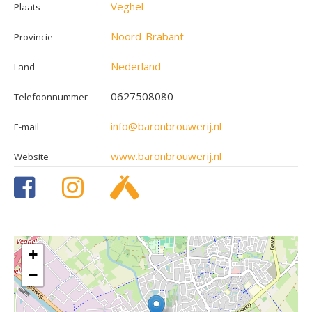
Veghel
Plaats
Noord-Brabant
Provincie
Nederland
Land
0627508080
Telefoonnummer
info@baronbrouwerij.nl
E-mail
www.baronbrouwerij.nl
Website
+
−