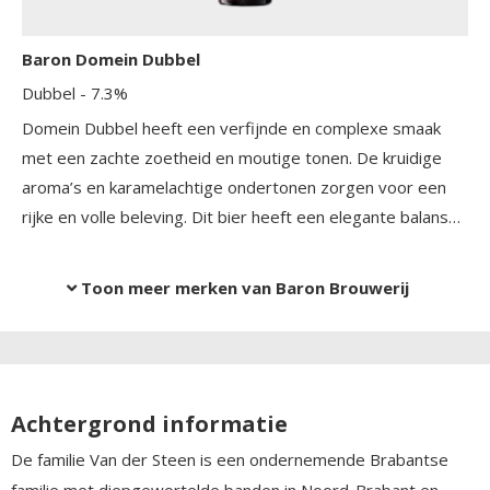
Baron Domein Dubbel
Dubbel
- 7.3%
Domein Dubbel heeft een verfijnde en complexe smaak
met een zachte zoetheid en moutige tonen. De kruidige
aroma’s en karamelachtige ondertonen zorgen voor een
rijke en volle beleving. Dit bier heeft een elegante balans
tussen zoet en bitter, waardoor het een aangename
afdronk heeft.
Toon meer merken van Baron Brouwerij
Achtergrond informatie
De familie Van der Steen is een ondernemende Brabantse
familie met diepgewortelde banden in Noord-Brabant en