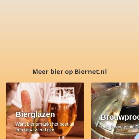
Meer bier op Biernet.nl
Bierglazen
Brouwpro
Want bier smaakt het best uit
Hoe brouw je bier?
een bijpassend glas