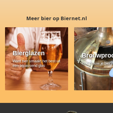
Meer bier op Biernet.nl
Bierglazen
Brouwpro
Want bier smaakt het best uit
Hoe brouw je bier?
een bijpassend glas