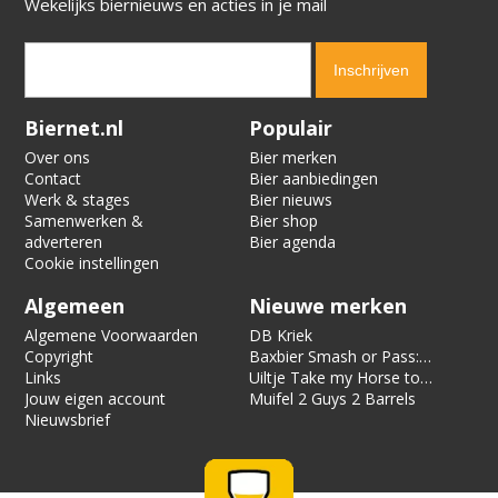
Wekelijks biernieuws en acties in je mail
Verification code:
7359
Biernet.nl
Populair
Over ons
Bier merken
Contact
Bier aanbiedingen
Werk & stages
Bier nieuws
Samenwerken &
Bier shop
adverteren
Bier agenda
Cookie instellingen
Algemeen
Nieuwe merken
Algemene Voorwaarden
DB Kriek
Copyright
Baxbier Smash or Pass:
Links
Strata
Uiltje Take my Horse to
Jouw eigen account
the Hotel Room
Muifel 2 Guys 2 Barrels
Nieuwsbrief