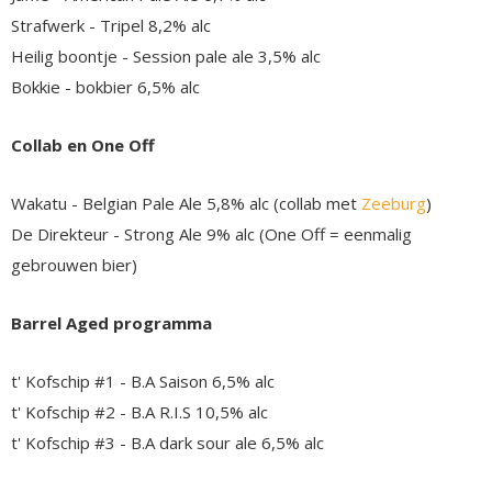
Strafwerk - Tripel 8,2% alc
Heilig boontje - Session pale ale 3,5% alc
Bokkie - bokbier 6,5% alc
Collab en One Off
Wakatu - Belgian Pale Ale 5,8% alc (collab met
Zeeburg
)
De Direkteur - Strong Ale 9% alc (One Off = eenmalig
gebrouwen bier)
Barrel Aged programma
t' Kofschip #1 - B.A Saison 6,5% alc
t' Kofschip #2 - B.A R.I.S 10,5% alc
t' Kofschip #3 - B.A dark sour ale 6,5% alc