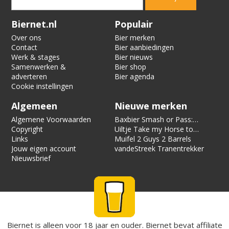
Verification code:
7562
Biernet.nl
Populair
Over ons
Bier merken
Contact
Bier aanbiedingen
Werk & stages
Bier nieuws
Samenwerken &
Bier shop
adverteren
Bier agenda
Cookie instellingen
Algemeen
Nieuwe merken
Algemene Voorwaarden
Baxbier Smash or Pass:
Copyright
Strata
Uiltje Take my Horse to
Links
the Hotel Room
Muifel 2 Guys 2 Barrels
Jouw eigen account
vandeStreek Tranentrekker
Nieuwsbrief
Biernet is alleen voor 18 jaar en ouder. Biernet bevat affiliate