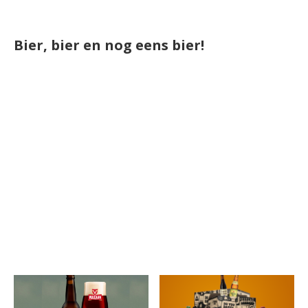
Bier, bier en nog eens bier!