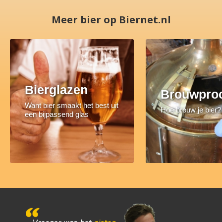
Meer bier op Biernet.nl
Bierglazen
Brouwpro
Want bier smaakt het best uit
Hoe brouw je bier?
een bijpassend glas