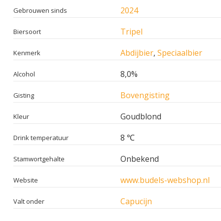
2024
Gebrouwen sinds
Tripel
Biersoort
Abdijbier
,
Speciaalbier
Kenmerk
8,0%
Alcohol
Bovengisting
Gisting
Goudblond
Kleur
8 ℃
Drink temperatuur
Onbekend
Stamwortgehalte
www.budels-webshop.nl
Website
Capucijn
Valt onder