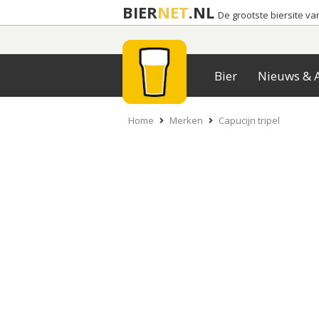
BIER
NET
.NL
De grootste biersite v
Bier
Nieuws & A
Home
Merken
Capucijn tripel