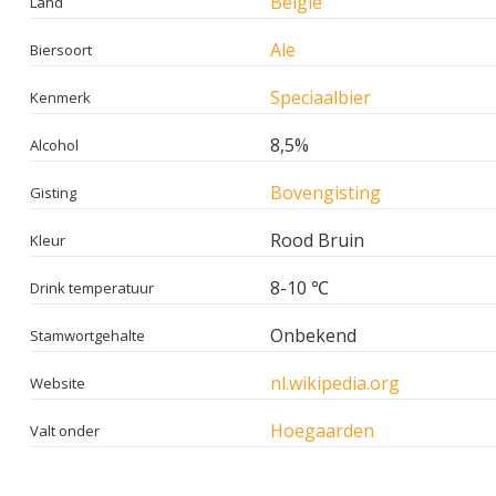
België
Land
Ale
Biersoort
Speciaalbier
Kenmerk
8,5%
Alcohol
Bovengisting
Gisting
Rood Bruin
Kleur
8-10 ℃
Drink temperatuur
Onbekend
Stamwortgehalte
nl.wikipedia.org
Website
Hoegaarden
Valt onder