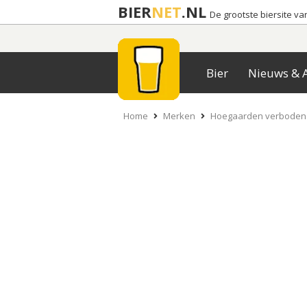
BIER
NET
.NL
De grootste biersite v
Bier
Nieuws & A
Home
Merken
Hoegaarden verboden 