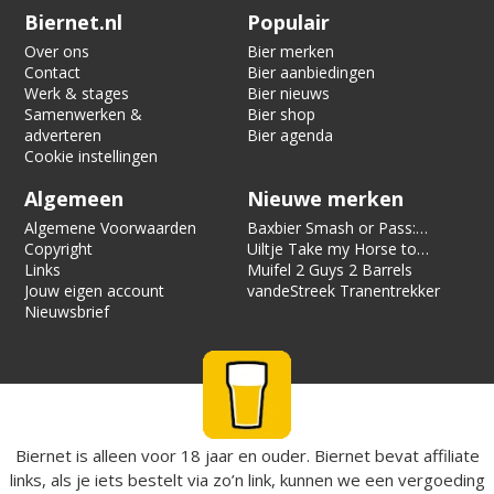
Verification code:
4781
Biernet.nl
Populair
Over ons
Bier merken
Contact
Bier aanbiedingen
Werk & stages
Bier nieuws
Samenwerken &
Bier shop
adverteren
Bier agenda
Cookie instellingen
Algemeen
Nieuwe merken
Algemene Voorwaarden
Baxbier Smash or Pass:
Copyright
Strata
Uiltje Take my Horse to
Links
the Hotel Room
Muifel 2 Guys 2 Barrels
Jouw eigen account
vandeStreek Tranentrekker
Nieuwsbrief
Biernet is alleen voor 18 jaar en ouder. Biernet bevat affiliate
links, als je iets bestelt via zo’n link, kunnen we een vergoeding