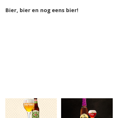
Bier, bier en nog eens bier!