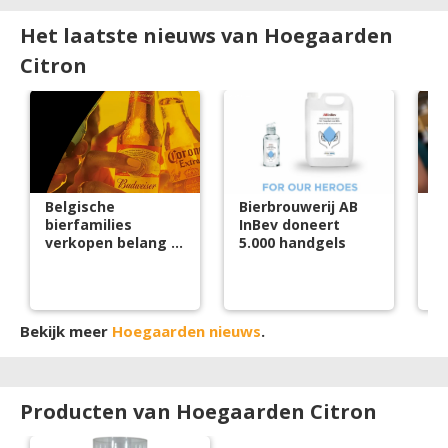
Het laatste nieuws van Hoegaarden
Citron
Belgische
Bierbrouwerij AB
A
bierfamilies
InBev doneert
70
verkopen belang in
5.000 handgels
AB InBev
Bekijk meer
Hoegaarden nieuws
.
Producten van Hoegaarden Citron