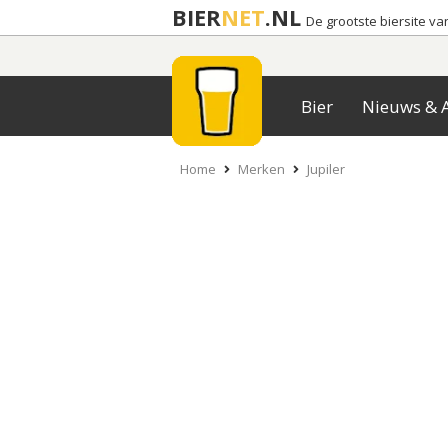
BIER
NET
.NL
De grootste biersite v
Bier
Nieuws & A
Home
Merken
Jupiler