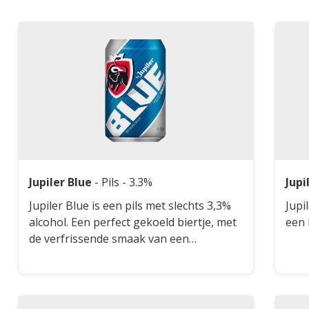
Jupiler Blue
-
Pils
- 3.3%
Jupi
Jupiler Blue is een pils met slechts 3,3%
Jupi
alcohol. Een perfect gekoeld biertje, met
een 
de verfrissende smaak van een
bitterzachte Jupiler en wat minder
alcohol.