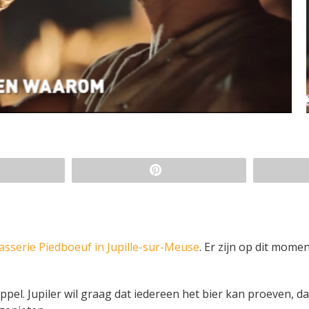
asserie Piedboeuf in Jupille-sur-Meuse
. Er zijn op dit mome
uppel. Jupiler wil graag dat iedereen het bier kan proeven,