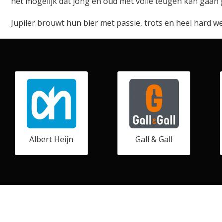
het mogelijk dat jong en oud met volle teugen kan gaan 
Jupiler brouwt hun bier met passie, trots en heel hard 
Albert Heijn
Gall & Gall