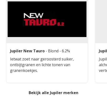
Jupiler New Tauro
-
Blond
- 6.2%
Jupi
Ietwat zoet naar geroosterd suiker,
Jupi
ontbijtgranen en lichte tonen van
alch
granenkoekjes.
vert
rijk
Bekijk alle Jupiler merken