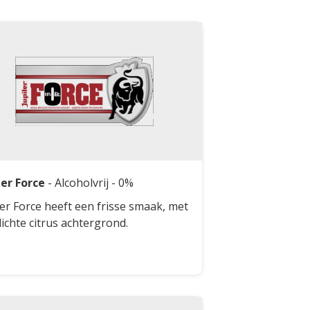
ler Force
-
Alcoholvrij
- 0%
ler Force heeft een frisse smaak, met
lichte citrus achtergrond.