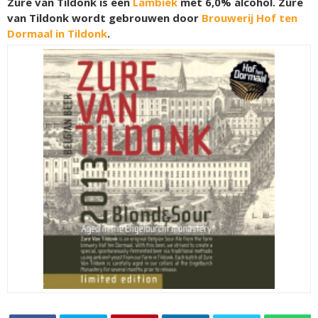
Zure van Tildonk is een
Lambiek
met 6,0% alcohol. Zure
van Tildonk wordt gebrouwen door
Brouwerij Hof ten
Dormaal in Tildonk
.