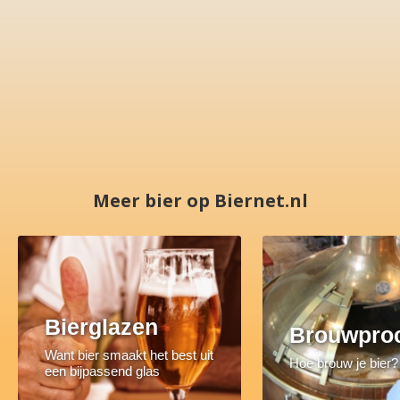
Meer bier op Biernet.nl
Bierglazen
Brouwpro
Want bier smaakt het best uit
Hoe brouw je bier?
een bijpassend glas