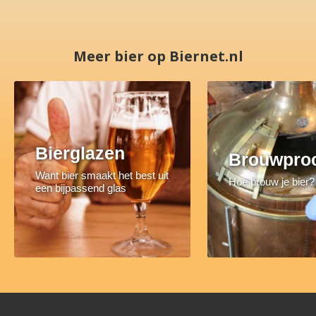
Meer bier op Biernet.nl
Bierglazen
Brouwpro
Want bier smaakt het best uit
Hoe brouw je bier?
een bijpassend glas