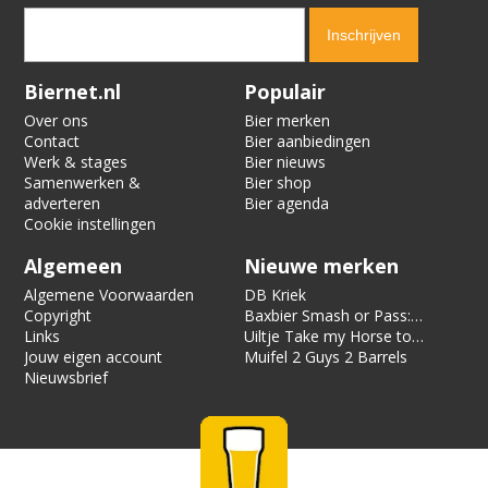
Verification code:
4862
Biernet.nl
Populair
Over ons
Bier merken
Contact
Bier aanbiedingen
Werk & stages
Bier nieuws
Samenwerken &
Bier shop
adverteren
Bier agenda
Cookie instellingen
Algemeen
Nieuwe merken
Algemene Voorwaarden
DB Kriek
Copyright
Baxbier Smash or Pass:
Links
Strata
Uiltje Take my Horse to
Jouw eigen account
the Hotel Room
Muifel 2 Guys 2 Barrels
Nieuwsbrief