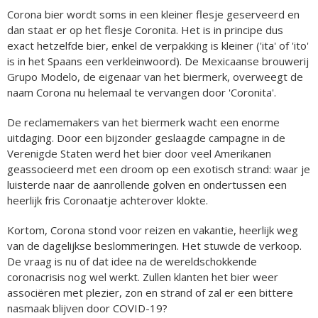
Corona bier wordt soms in een kleiner flesje geserveerd en
dan staat er op het flesje Coronita. Het is in principe dus
exact hetzelfde bier, enkel de verpakking is kleiner ('ita' of 'ito'
is in het Spaans een verkleinwoord). De Mexicaanse brouwerij
Grupo Modelo, de eigenaar van het biermerk, overweegt de
naam Corona nu helemaal te vervangen door 'Coronita'.
De reclamemakers van het biermerk wacht een enorme
uitdaging. Door een bijzonder geslaagde campagne in de
Verenigde Staten werd het bier door veel Amerikanen
geassocieerd met een droom op een exotisch strand: waar je
luisterde naar de aanrollende golven en ondertussen een
heerlijk fris Coronaatje achterover klokte.
Kortom, Corona stond voor reizen en vakantie, heerlijk weg
van de dagelijkse beslommeringen. Het stuwde de verkoop.
De vraag is nu of dat idee na de wereldschokkende
coronacrisis nog wel werkt. Zullen klanten het bier weer
associëren met plezier, zon en strand of zal er een bittere
nasmaak blijven door COVID-19?