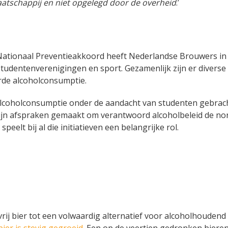
aatschappij en niet opgelegd door de overheid
.’
t Nationaal Preventieakkoord heeft Nederlandse Brouwers in
udentenverenigingen en sport. Gezamenlijk zijn er diverse
orde alcoholconsumptie.
lcoholconsumptie onder de aandacht van studenten gebrac
zijn afspraken gemaakt om verantwoord alcoholbeleid de no
speelt bij al die initiatieven een belangrijke rol.
j bier tot een volwaardig alternatief voor alcoholhoudend 
bier is stevig gegroeid
. Een op de veertien gedronken bieren