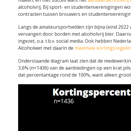
alcoholvrij. Bij sport- en studentenverenigingen wo
contracten tussen brouwers en studentenverenig
Langs de amateursportvelden zijn bijna (eind 2022 
vervangen door borden met alcoholvrij bier. Daarn
ingezet, o.a. t.b.v. social media. Ook hebben Ned
Alcoholwet met daarin de
maximale kortingsregeli
Onderstaande diagram laat zien dat de medewerking
3,6% (n=1436) van de aanbiedingen op een krat pils 
dat percentantage rond de 100%, want alleen gro