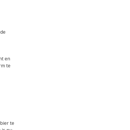
 de
ht en
rm te
bier te
 is nu