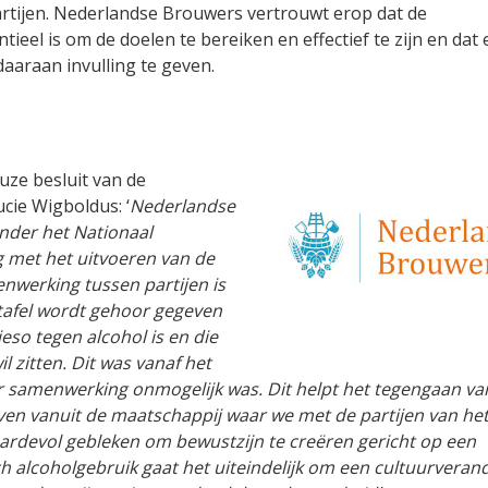
tijen. Nederlandse Brouwers vertrouwt erop dat de
eel is om de doelen te bereiken en effectief te zijn en dat e
araan invulling te geven.
uze besluit van de
cie Wigboldus: ‘
Nederlandse
nder het Nationaal
g met het uitvoeren van de
nwerking tussen partijen is
 tafel wordt gehoor gegeven
eso tegen alcohol is en die
l zitten. Dit was vanaf het
r samenwerking onmogelijk was. Dit helpt het tegengaan va
ieven vanuit de maatschappij waar we met de partijen van he
ardevol gebleken om bewustzijn te creëren gericht op een
 alcoholgebruik gaat het uiteindelijk om een cultuurverand