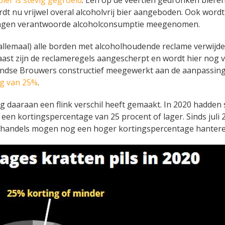
rdt nu vrijwel overal alcoholvrij bier aangeboden. Ook wordt
ingen verantwoorde alcoholconsumptie meegenomen.
allemaal) alle borden met alcoholhoudende reclame verwijde
aast zijn de reclameregels aangescherpt en wordt hier nog 
erlandse Brouwers constructief meegewerkt aan de aanpassin
ng van 25%
.
 daaraan een flink verschil heeft gemaakt. In 2020 hadden 
een kortingspercentage van 25 procent of lager. Sinds juli 2
othandels mogen nog een hoger kortingspercentage hantere