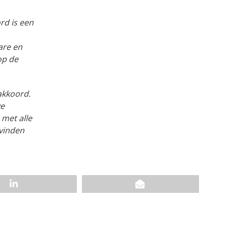
rd is een
are en
op de
akkoord.
ve
 met alle
 vinden