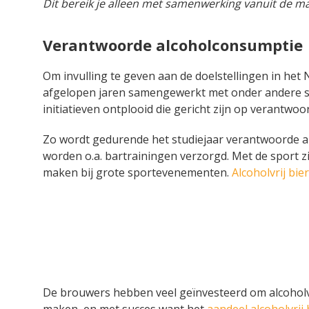
Dit bereik je alleen met samenwerking vanuit de m
Verantwoorde alcoholconsumptie
Om invulling te geven aan de doelstellingen in he
afgelopen jaren samengewerkt met onder andere st
initiatieven ontplooid die gericht zijn op verantwo
Zo wordt gedurende het studiejaar verantwoorde a
worden o.a. bartrainingen verzorgd. Met de sport 
maken bij grote sportevenementen.
Alcoholvrij bier
De brouwers hebben veel geïnvesteerd om alcoholvri
maken, en met succes want het
aandeel alcoholvrij 