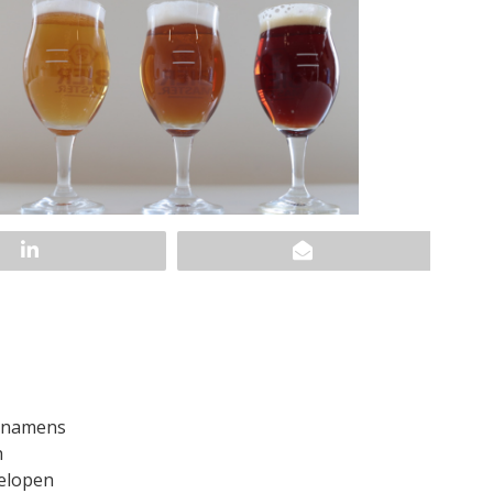
namens
h
gelopen