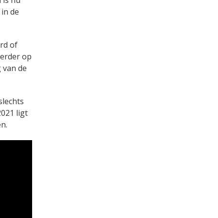
 in de
rd of
verder op
g van de
slechts
021 ligt
n.