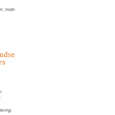
r, zoals
n
t
ering.