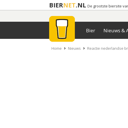
BIER
NET
.NL
De grootste biersite v
Bier
Nieuws & A
Home
Nieuws
Reactie nederlandse br