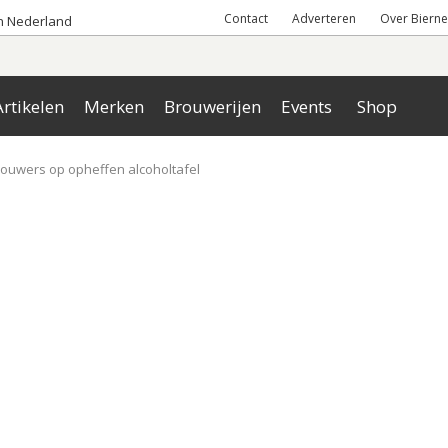
Contact
Adverteren
Over Bierne
an Nederland
rtikelen
Merken
Brouwerijen
Events
Shop
ouwers op opheffen alcoholtafel