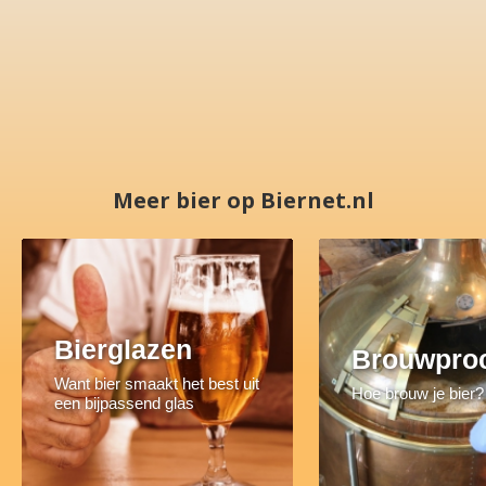
Meer bier op Biernet.nl
Bierglazen
Brouwpro
Want bier smaakt het best uit
Hoe brouw je bier?
een bijpassend glas