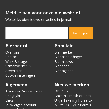
​​​​​​​Meld je aan voor onze nieuwsbrief
Wekelijks biernieuws en acties in je mail
Verification code:
8258
Biernet.nl
Populair
Over ons
Bier merken
Contact
Bier aanbiedingen
Werk & stages
Bier nieuws
Samenwerken &
Bier shop
adverteren
Bier agenda
Cookie instellingen
Algemeen
Nieuwe merken
Algemene Voorwaarden
DB Kriek
Copyright
Baxbier Smash or Pass:
Links
Strata
Uiltje Take my Horse to
Jouw eigen account
the Hotel Room
Muifel 2 Guys 2 Barrels