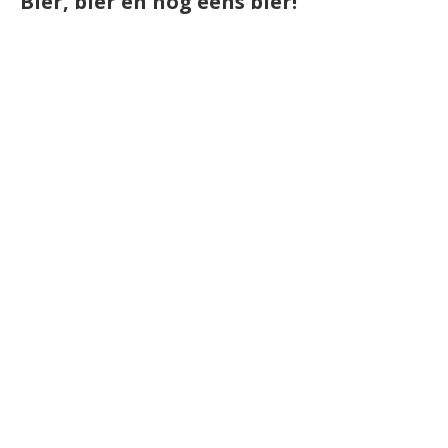
Bier, bier en nog eens bier!