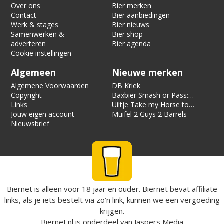
Over ons
Bier merken
Contact
Bier aanbiedingen
Werk & stages
Bier nieuws
Samenwerken &
Bier shop
adverteren
Bier agenda
Cookie instellingen
Algemeen
Nieuwe merken
Algemene Voorwaarden
DB Kriek
Copyright
Baxbier Smash or Pass:
Links
Strata
Uiltje Take my Horse to
Jouw eigen account
the Hotel Room
Muifel 2 Guys 2 Barrels
Nieuwsbrief
Biernet is alleen voor 18 jaar en ouder. Biernet bevat affiliate
links, als je iets bestelt via zo’n link, kunnen we een vergoeding
krijgen.
Biernet.nl
is onderdeel van
Jaspers Media