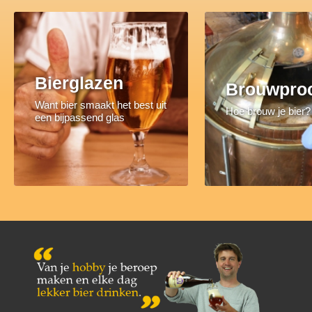
Bierglazen
Brouwpro
Want bier smaakt het best uit
Hoe brouw je bier?
een bijpassend glas