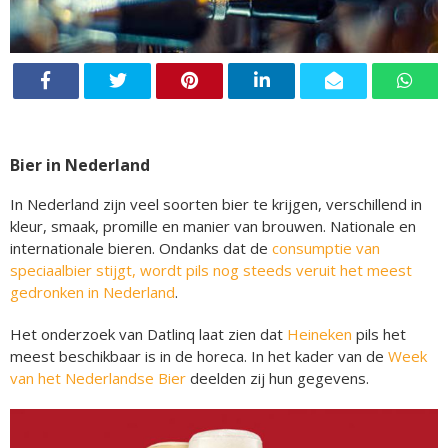
Bier in Nederland
In Nederland zijn veel soorten bier te krijgen, verschillend in
kleur, smaak, promille en manier van brouwen. Nationale en
internationale bieren. Ondanks dat de
consumptie van
speciaalbier stijgt, wordt pils nog steeds veruit het meest
gedronken in Nederland
.
Het onderzoek van Datlinq laat zien dat
Heineken
pils het
meest beschikbaar is in de horeca. In het kader van de
Week
van het Nederlandse Bier
deelden zij hun gegevens.