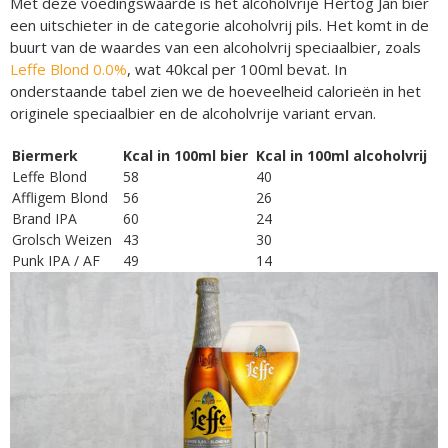
Met deze voedingswaarde is het alcoholvrije Hertog Jan bier
een uitschieter in de categorie alcoholvrij pils. Het komt in de
buurt van de waardes van een alcoholvrij speciaalbier, zoals
Leffe Blond 0.0%
, wat 40kcal per 100ml bevat. In
onderstaande tabel zien we de hoeveelheid calorieën in het
originele speciaalbier en de alcoholvrije variant ervan.
Biermerk
Kcal in 100ml bier
Kcal in 100ml alcoholvrij
Leffe Blond
58
40
Affligem Blond
56
26
Brand IPA
60
24
Grolsch Weizen
43
30
Punk IPA / AF
49
14