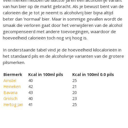
van hun bier op de markt gebracht. Als je bewust bent van de
calorieën die je tot je neemt is alcoholvrij bier bijna altijd
beter dan 'normaal' bier. Maar in sommige gevallen wordt de
smaak die verloren gaat door het verwijderen van de alcohol
gecompenseerd met andere toevoegingen, waardoor de
hoeveelheid calorieën toch nog vrij hoog is.
In onderstaande tabel vind je de hoeveelheid kilocalorieën in
het standaard pils en de alcoholvrije varianten van de grotere
pilsmerken.
Biermerk
Kcal in 100ml pils
Kcal in 100ml 0.0 pils
Amstel
40
25
Heineken
42
21
Bavaria
43
20
Grolsch
40
23
Hertog Jan
41
25