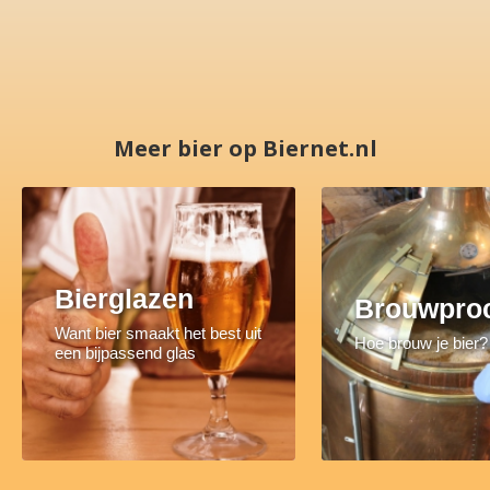
Meer bier op Biernet.nl
Bierglazen
Brouwpro
Want bier smaakt het best uit
Hoe brouw je bier?
een bijpassend glas