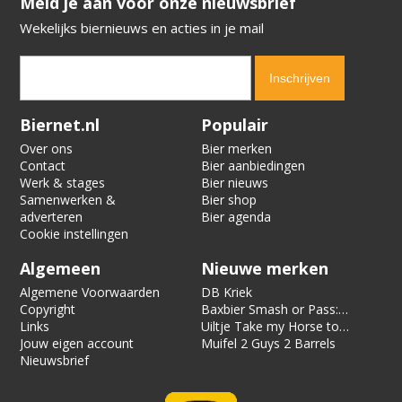
​​​​​​​Meld je aan voor onze nieuwsbrief
Wekelijks biernieuws en acties in je mail
Verification code:
9807
Biernet.nl
Populair
Over ons
Bier merken
Contact
Bier aanbiedingen
Werk & stages
Bier nieuws
Samenwerken &
Bier shop
adverteren
Bier agenda
Cookie instellingen
Algemeen
Nieuwe merken
Algemene Voorwaarden
DB Kriek
Copyright
Baxbier Smash or Pass:
Links
Strata
Uiltje Take my Horse to
Jouw eigen account
the Hotel Room
Muifel 2 Guys 2 Barrels
Nieuwsbrief