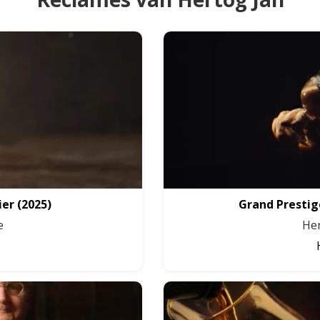
ier
(2025)
Grand Prestig
e
Her