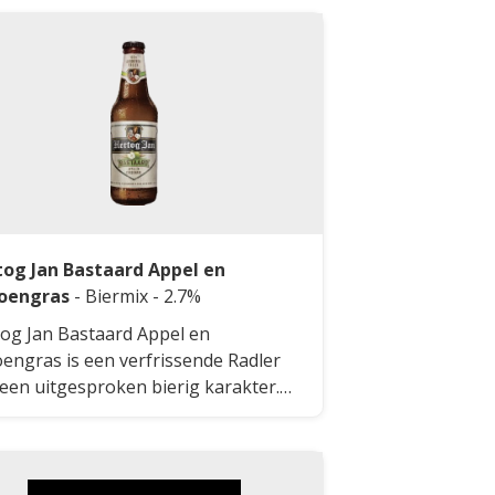
tog Jan Bastaard Appel en
roengras
-
Biermix
- 2.7%
og Jan Bastaard Appel en
oengras is een verfrissende Radler
een uitgesproken bierig karakter.
 radler heeft smaken van appel en
oengras.