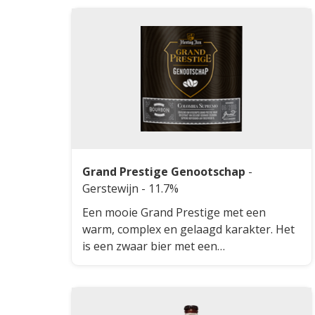
Grand Prestige Genootschap
-
Gerstewijn
- 11.7%
Een mooie Grand Prestige met een
warm, complex en gelaagd karakter. Het
is een zwaar bier met een
alcoholpercentage van 11,7%. Deze
gerstewijn is een unieke blend waar je
koffie, karamel, chocolade, vanille, kokos
en verfijnde moutbitterheden in herkent.