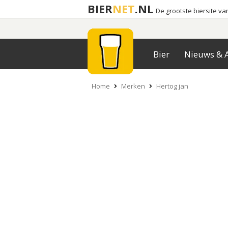
BIER
NET
.NL
De grootste biersite v
Bier
Nieuws & A
Home
Merken
Hertog jan