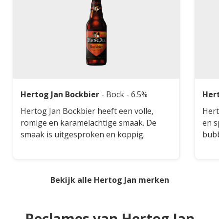
Hertog Jan Bockbier
-
Bock
- 6.5%
Hert
Hertog Jan Bockbier heeft een volle,
Hert
romige en karamelachtige smaak. De
en s
smaak is uitgesproken en koppig.
bubb
subt
arom
met 
Bekijk alle Hertog Jan merken
suik
voor
kool
Reclames van Hertog Jan
brui