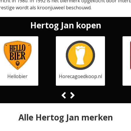
richt in 1980. In 1992 is het biermerk opgekocht door Interb
Prestige wordt als kroonjuweel beschouwd.
Hertog Jan kopen
Hellobier
Horecagoedkoop.nl
Alle Hertog Jan merken