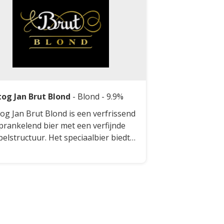
og Jan Brut Blond
-
Blond
- 9.9%
og Jan Brut Blond is een verfrissend
prankelend bier met een verfijnde
elstructuur. Het speciaalbier biedt
iele frisheid en uitgesproken
a's dankzij de hergisting op de fles
Champagnegist. De toevoeging van
er tijdens het brouwproces zorgt
 een hoger alcohol- en
zuurgehalte, wat bijdraagt aan de
sende karakter van het bier.