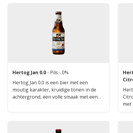
Hertog Jan 0.0
-
Pils
- 0%
Her
Cit
Hertog Jan 0.0 is een bier met een
moutig karakter, kruidige tonen in de
Hert
achtergrond, een volle smaak met een
Citr
verfrissende hopbitterheid en een
met 
lichtzoete afdronk.
Deze
citr