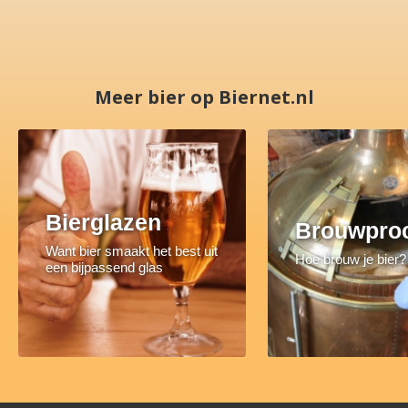
Meer bier op Biernet.nl
Bierglazen
Brouwpro
Want bier smaakt het best uit
Hoe brouw je bier?
een bijpassend glas