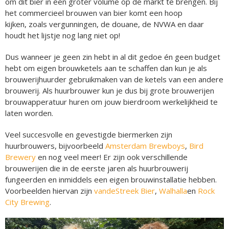
om dit bier in een groter volume op de markt te brengen. Bij
het commercieel brouwen van bier komt een hoop
kijken, zoals vergunningen, de douane, de NVWA en daar
houdt het lijstje nog lang niet op!
Dus wanneer je geen zin hebt in al dit gedoe én geen budget
hebt om eigen brouwketels aan te schaffen dan kun je als
brouwerijhuurder gebruikmaken van de ketels van een andere
brouwerij. Als huurbrouwer kun je dus bij grote brouwerijen
brouwapperatuur huren om jouw bierdroom werkelijkheid te
laten worden.
Veel succesvolle en gevestigde biermerken zijn
huurbrouwers, bijvoorbeeld
Amsterdam Brewboys
,
Bird
Brewery
en nog veel meer! Er zijn ook verschillende
brouwerijen die in de eerste jaren als huurbrouwerij
fungeerden en inmiddels een eigen brouwinstallatie hebben.
Voorbeelden hiervan zijn
vandeStreek Bier
,
Walhalla
en
Rock
City Brewing
.