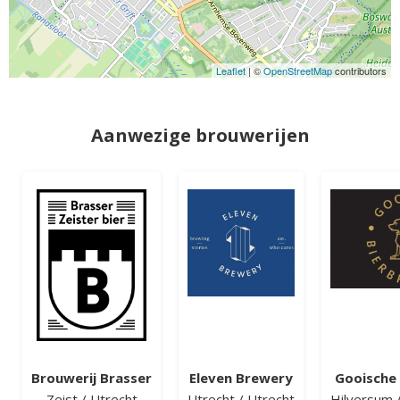
Leaflet
| ©
OpenStreetMap
contributors
Aanwezige brouwerijen
Brouwerij Brasser
Eleven Brewery
Gooische 
Zeist
/
Utrecht
Utrecht
/
Utrecht
Hilversum