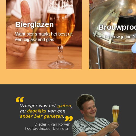
Bierglazen
Brouwpro
Want bier smaakt het best uit
Hoe brouw je bier?
een bijpassend glas