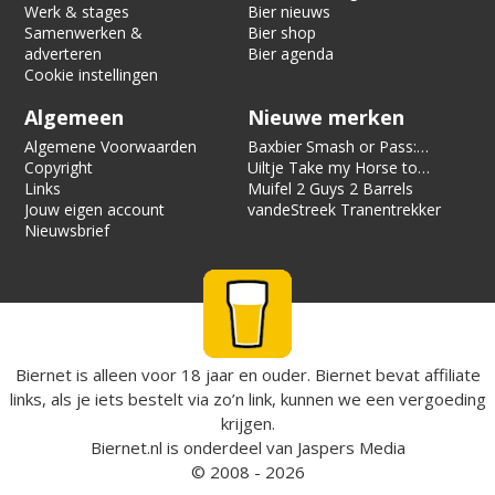
Werk & stages
Bier nieuws
Samenwerken &
Bier shop
adverteren
Bier agenda
Cookie instellingen
Algemeen
Nieuwe merken
Algemene Voorwaarden
Baxbier Smash or Pass:
Copyright
Strata
Uiltje Take my Horse to
Links
the Hotel Room
Muifel 2 Guys 2 Barrels
Jouw eigen account
vandeStreek Tranentrekker
Nieuwsbrief
Biernet is alleen voor 18 jaar en ouder. Biernet bevat affiliate
links, als je iets bestelt via zo’n link, kunnen we een vergoeding
krijgen.
Biernet.nl
is onderdeel van
Jaspers Media
© 2008 - 2026