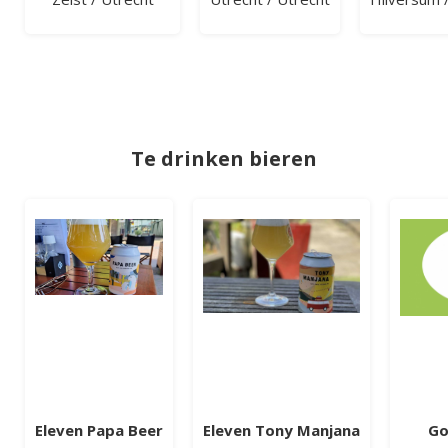
Te drinken bieren
Eleven Papa Beer
Eleven Tony Manjana
Go