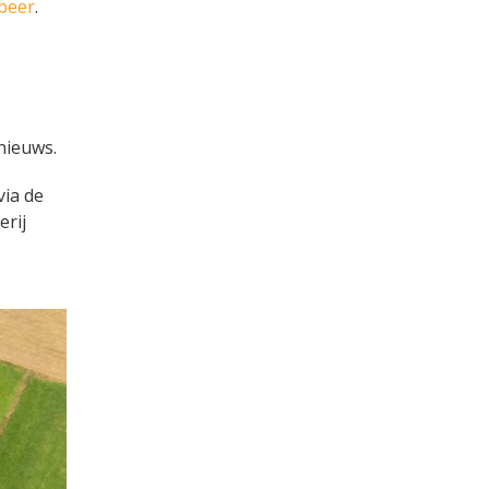
beer
.
nieuws.
via de
erij