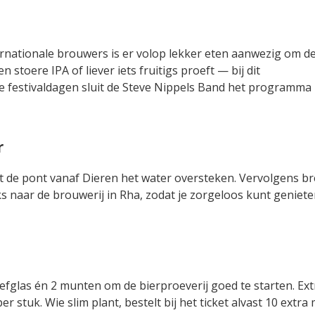
ernationale brouwers is er volop lekker eten aanwezig om d
 stoere IPA of liever iets fruitigs proeft — bij dit
eide festivaldagen sluit de Steve Nippels Band het programma
r
t de pont vanaf Dieren het water oversteken. Vervolgens b
s naar de brouwerij in Rha, zodat je zorgeloos kunt geniet
roefglas én 2 munten om de bierproeverij goed te starten. Ext
er stuk. Wie slim plant, bestelt bij het ticket alvast 10 extr