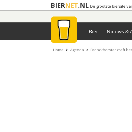
BIER
NET
.NL
De grootste biersite v
Bier
Nieuws & A
Home
Agenda
Bronckhorster craft bee