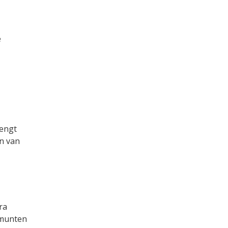
e
rengt
en van
ra
a munten