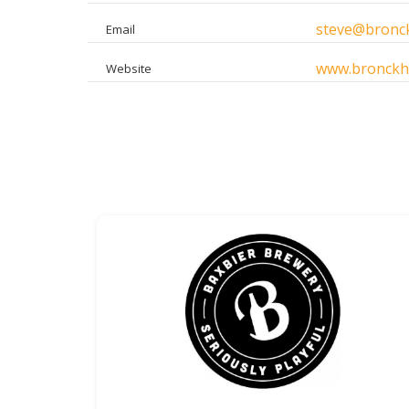
steve@bronck
Email
www.bronckho
Website