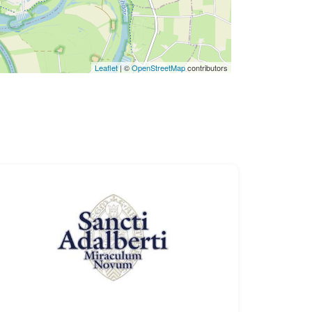
Leaflet
| ©
OpenStreetMap
contributors