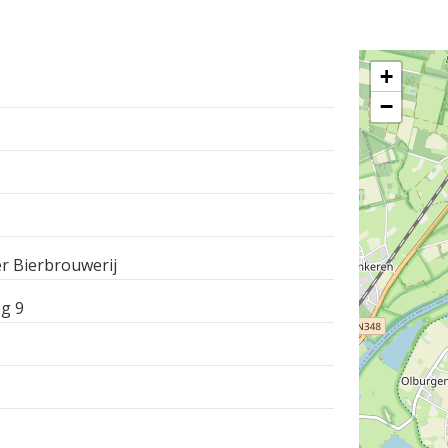
+
−
r Bierbrouwerij
g 9