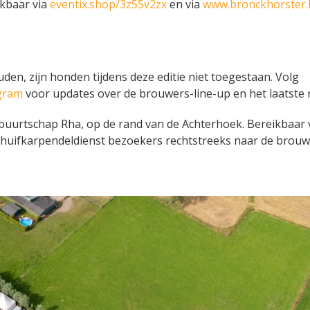
ikbaar via
eventix.shop/3z55v2zx
en via
www.bronckhorster.
uden, zijn honden tijdens deze editie niet toegestaan. Volg
gram
voor updates over de brouwers-line-up en het laatste 
 buurtschap Rha, op de rand van de Achterhoek. Bereikbaar 
 huifkarpendeldienst bezoekers rechtstreeks naar de brouw