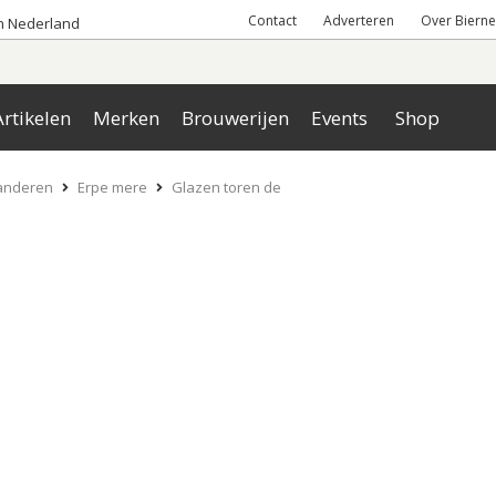
Contact
Adverteren
Over Bierne
an Nederland
rtikelen
Merken
Brouwerijen
Events
Shop
anderen
Erpe mere
Glazen toren de