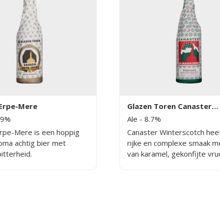
'Erpe-Mere
Glazen Toren Canaster
Winterscotch
.9%
Ale
- 8.7%
Erpe-Mere is een hoppig
Canaster Winterscotch hee
roma achtig bier met
rijke en complexe smaak m
bitterheid.
van karamel, gekonfijte vru
banaan. Het bier is lichtzo
een aangename moutige bit
ideaal voor koude maanden