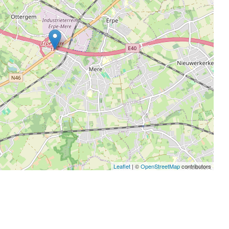
Leaflet
| ©
OpenStreetMap
contributors