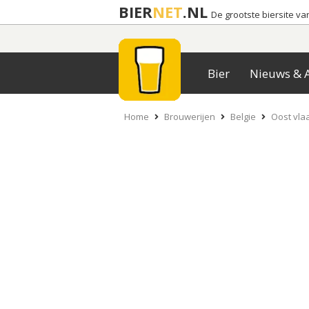
BIER
NET
.NL
De grootste biersite v
Bier
Nieuws & A
Home
Brouwerijen
Belgie
Oost vla