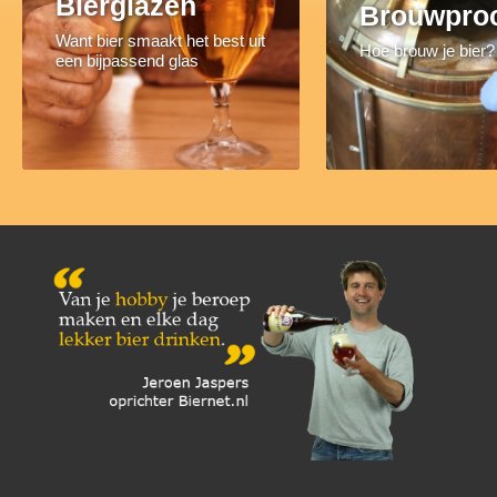
Bierglazen
Brouwpro
Want bier smaakt het best uit
Hoe brouw je bier?
een bijpassend glas