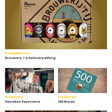
Bierpakketten
Brouwerij 't IJ Kadoverpakking
Producten
Producten
Heineken Experience
500 Bieren