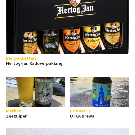
Bierpakketten
Hertog-Jan Kadoverpakking
Merken
Brouwerij
Zeezuiper
UTCA Brews