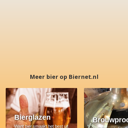
Meer bier op Biernet.nl
Bierglazen
Brouwpro
Want bier smaakt het best uit