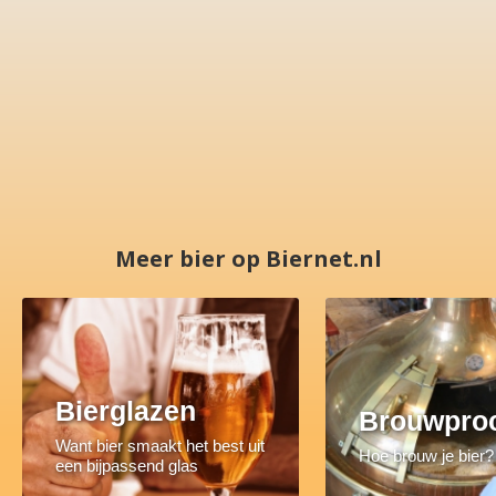
Meer bier op Biernet.nl
Bierglazen
Brouwpro
Want bier smaakt het best uit
Hoe brouw je bier?
een bijpassend glas