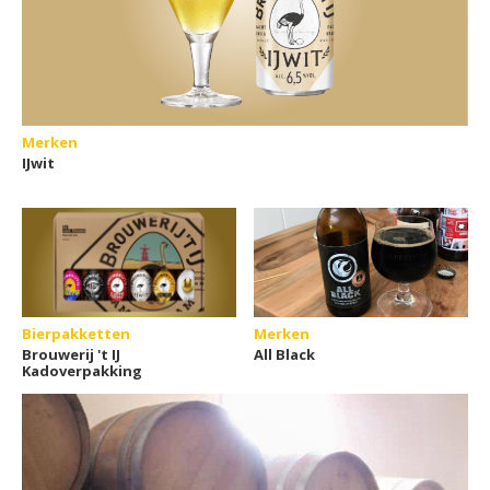
Merken
IJwit
Bierpakketten
Merken
Brouwerij 't IJ
All Black
Kadoverpakking