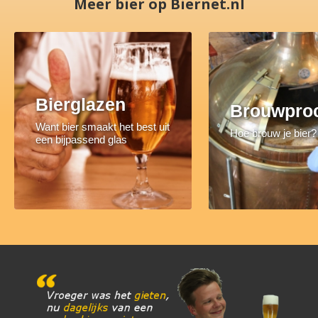
Meer bier op Biernet.nl
Bierglazen
Brouwpro
Want bier smaakt het best uit
Hoe brouw je bier?
een bijpassend glas