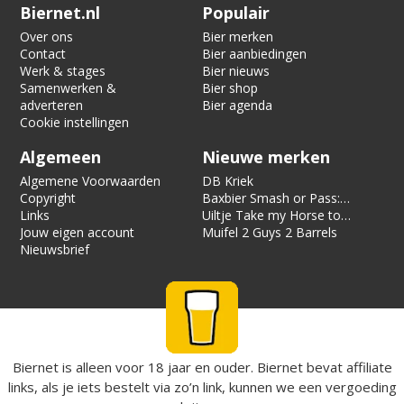
Verification code:
4308
Biernet.nl
Populair
Over ons
Bier merken
Contact
Bier aanbiedingen
Werk & stages
Bier nieuws
Samenwerken &
Bier shop
adverteren
Bier agenda
Cookie instellingen
Algemeen
Nieuwe merken
Algemene Voorwaarden
DB Kriek
Copyright
Baxbier Smash or Pass:
Links
Strata
Uiltje Take my Horse to
Jouw eigen account
the Hotel Room
Muifel 2 Guys 2 Barrels
Nieuwsbrief
Biernet is alleen voor 18 jaar en ouder. Biernet bevat affiliate
links, als je iets bestelt via zo’n link, kunnen we een vergoeding