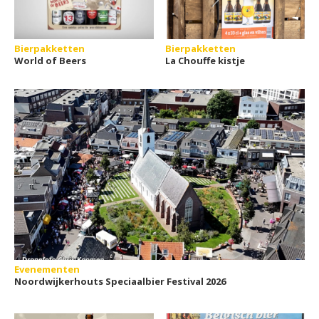
Bierpakketten
Bierpakketten
World of Beers
La Chouffe kistje
Evenementen
Noordwijkerhouts Speciaalbier Festival 2026