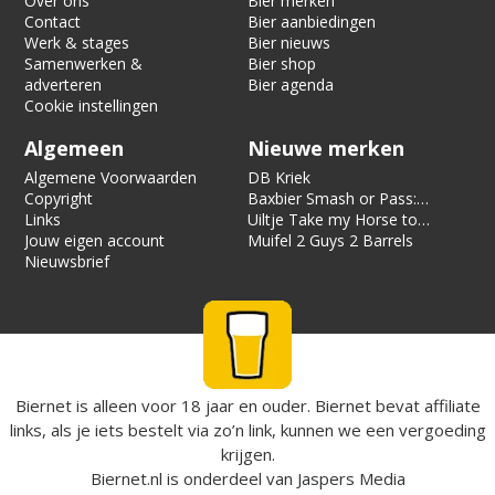
Over ons
Bier merken
Contact
Bier aanbiedingen
Werk & stages
Bier nieuws
Samenwerken &
Bier shop
adverteren
Bier agenda
Cookie instellingen
Algemeen
Nieuwe merken
Algemene Voorwaarden
DB Kriek
Copyright
Baxbier Smash or Pass:
Links
Strata
Uiltje Take my Horse to
Jouw eigen account
the Hotel Room
Muifel 2 Guys 2 Barrels
Nieuwsbrief
Biernet is alleen voor 18 jaar en ouder. Biernet bevat affiliate
links, als je iets bestelt via zo’n link, kunnen we een vergoeding
krijgen.
Biernet.nl
is onderdeel van
Jaspers Media