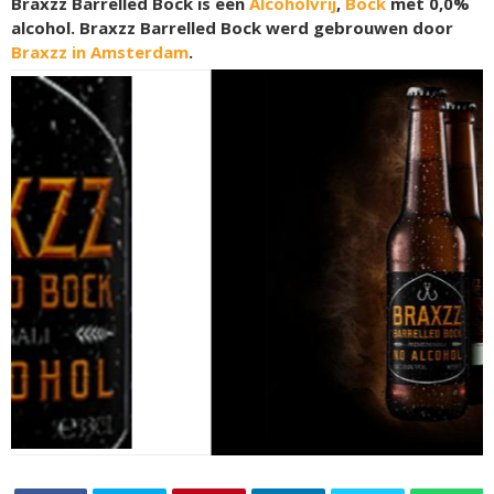
Braxzz Barrelled Bock is een
Alcoholvrij
,
Bock
met 0,0%
alcohol. Braxzz Barrelled Bock werd gebrouwen door
Braxzz in Amsterdam
.