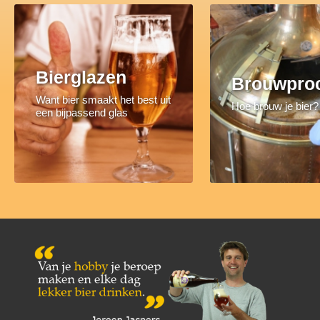
Bierglazen
Brouwpro
Want bier smaakt het best uit
Hoe brouw je bier?
een bijpassend glas