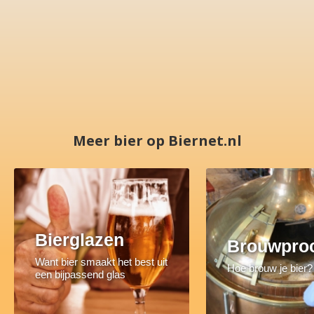
Meer bier op Biernet.nl
Bierglazen
Brouwpro
Want bier smaakt het best uit
Hoe brouw je bier?
een bijpassend glas