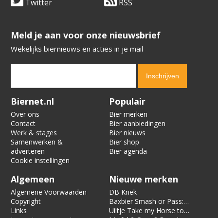
Twitter
RSS
​​​​​​​Meld je aan voor onze nieuwsbrief
Wekelijks biernieuws en acties in je mail
Verification code:
9378
Biernet.nl
Populair
Over ons
Bier merken
Contact
Bier aanbiedingen
Werk & stages
Bier nieuws
Samenwerken &
Bier shop
adverteren
Bier agenda
Cookie instellingen
Algemeen
Nieuwe merken
Algemene Voorwaarden
DB Kriek
Copyright
Baxbier Smash or Pass:
Links
Strata
Uiltje Take my Horse to