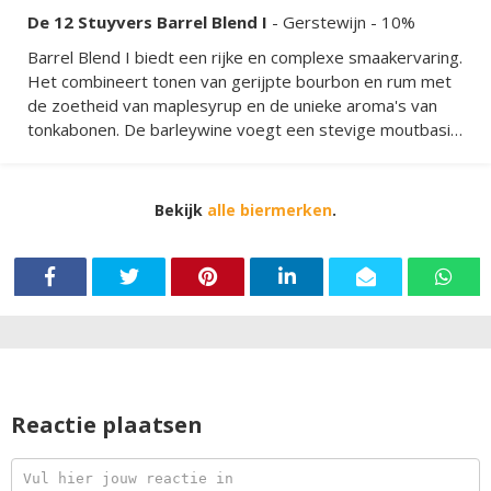
De 12 Stuyvers Barrel Blend I
-
Gerstewijn
- 10%
Barrel Blend I biedt een rijke en complexe smaakervaring.
Het combineert tonen van gerijpte bourbon en rum met
de zoetheid van maplesyrup en de unieke aroma's van
tonkabonen. De barleywine voegt een stevige moutbasis
toe, terwijl de vatrijping zorgt voor een diepe en
gelaagde smaakbeleving.
Bekijk
alle biermerken
.
Reactie plaatsen